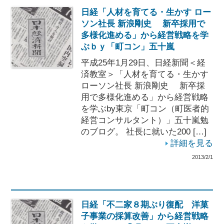
日経「人材を育てる・生かす ロー
ソン社長 新浪剛史 新卒採用で
多様化進める」から経営戦略を学
ぶｂｙ「町コン」五十嵐
平成25年1月29日、日経新聞＜経
済教室＞「人材を育てる・生かす
ローソン社長 新浪剛史 新卒採
用で多様化進める」から経営戦略
を学ぶby東京「町コン（町医者的
経営コンサルタント）」五十嵐勉
のブログ。 社長に就いた200 […]
詳細を見る
2013/2/1
日経「不二家８期ぶり復配 洋菓
子事業の採算改善」から経営戦略