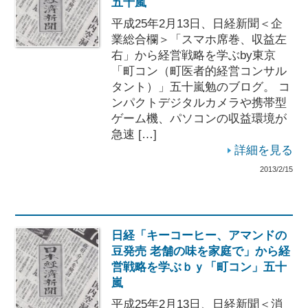
五十嵐
平成25年2月13日、日経新聞＜企
業総合欄＞「スマホ席巻、収益左
右」から経営戦略を学ぶby東京
「町コン（町医者的経営コンサル
タント）」五十嵐勉のブログ。 コ
ンパクトデジタルカメラや携帯型
ゲーム機、パソコンの収益環境が
急速 […]
詳細を見る
2013/2/15
日経「キーコーヒー、アマンドの
豆発売 老舗の味を家庭で」から経
営戦略を学ぶｂｙ「町コン」五十
嵐
平成25年2月13日、日経新聞＜消