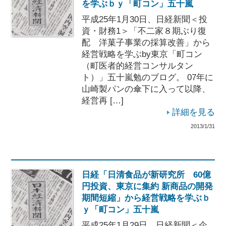
を学ぶｂｙ「町コン」五十嵐
平成25年1月30日、日経新聞＜投
資・財務1＞「不二家８期ぶり復
配 洋菓子事業の採算改善」から
経営戦略を学ぶby東京「町コン
（町医者的経営コンサルタン
ト）」五十嵐勉のブログ。 07年に
山崎製パンの傘下に入って以降、
経営再 […]
詳細を見る
2013/1/31
日経「日清食品が新研究所 60億
円投資、東京に集約 新商品の開発
期間短縮」から経営戦略を学ぶｂ
ｙ「町コン」五十嵐
平成25年1月29日、日経新聞＜企