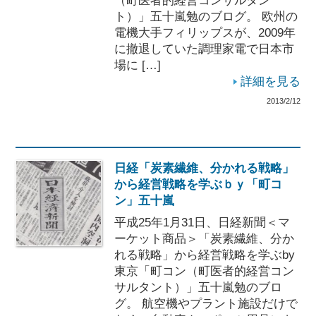
（町医者的経営コンサルタン
ト）」五十嵐勉のブログ。 欧州の
電機大手フィリップスが、2009年
に撤退していた調理家電で日本市
場に […]
詳細を見る
2013/2/12
日経「炭素繊維、分かれる戦略」
から経営戦略を学ぶｂｙ「町コ
ン」五十嵐
平成25年1月31日、日経新聞＜マ
ーケット商品＞「炭素繊維、分か
れる戦略」から経営戦略を学ぶby
東京「町コン（町医者的経営コン
サルタント）」五十嵐勉のブロ
グ。 航空機やプラント施設だけで