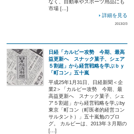
なく、自動車やスポーツ用品にも
市場 […]
詳細を見る
2013/2/3
日経「カルビー攻勢 今期、最高
益更新へ スナック菓子、シェア
５割超」から経営戦略を学ぶｂｙ
「町コン」五十嵐
平成25年1月31日、日経新聞＜企
業2＞「カルビー攻勢 今期、最
高益更新へ スナック菓子、シェ
ア５割超」から経営戦略を学ぶby
東京「町コン（町医者的経営コン
サルタント）」五十嵐勉のブロ
グ。 カルビーは、2013年３月期の
[…]