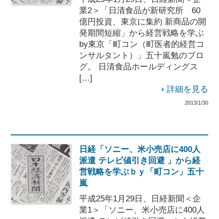
業2＞「日清食品が新研究所 60
億円投資、東京に集約 新商品の開
発期間短縮」から経営戦略を学ぶ
by東京「町コン（町医者的経営コ
ンサルタント）」五十嵐勉のブロ
グ。 日清食品ホールディングス
[…]
詳細を見る
2013/1/30
日経「ソニー、米小売店に400人
派遣 テレビ値引き回避 」から経
営戦略を学ぶｂｙ「町コン」五十
嵐
平成25年1月29日、日経新聞＜企
業1＞「ソニー、米小売店に400人