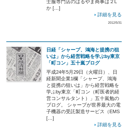
士服専門店のはるやま商事は２L
か […]
詳細を見る
2012/5/31
日経「シャープ、鴻海と提携の狙
いは」から経営戦略を学ぶby東京
「町コン」五十嵐ブログ
平成24年5月29日（火曜日）、日
経新聞企業1欄「シャープ、鴻海
と提携の狙いは」から経営戦略を
学ぶby東京「町コン（町医者的経
営コンサルタント）」五十嵐勉の
ブログ。 シャープが世界最大の電
子機器の受託製造サービス（EMS
[…]
詳細を見る