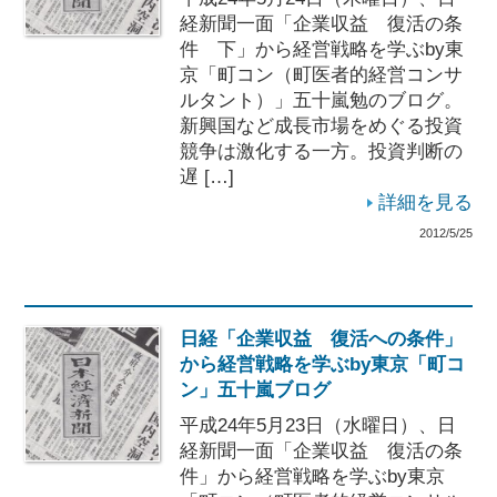
経新聞一面「企業収益 復活の条
件 下」から経営戦略を学ぶby東
京「町コン（町医者的経営コンサ
ルタント）」五十嵐勉のブログ。
新興国など成長市場をめぐる投資
競争は激化する一方。投資判断の
遅 […]
詳細を見る
2012/5/25
日経「企業収益 復活への条件」
から経営戦略を学ぶby東京「町コ
ン」五十嵐ブログ
平成24年5月23日（水曜日）、日
経新聞一面「企業収益 復活の条
件」から経営戦略を学ぶby東京