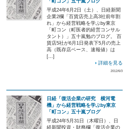
「町コン」五十嵐ブログ
平成24年6月2日（土）、日経新聞
企業2欄「百貨店売上高3社前年割
れ」から経営戦略を学ぶby東京
「町コン（町医者的経営コンサル
タント）」五十嵐勉のブログ。 百
貨店5社が6月1日発表下5月の売上
高（既存店ベース、速報値）は
[…]
詳細を見る
2012/6/3
日経「復活企業の研究 横河電
機」から経営戦略を学ぶby東京
「町コン」五十嵐ブログ
平成24年5月31日（木曜日）、日
経新聞投資・財務欄「復活企業の