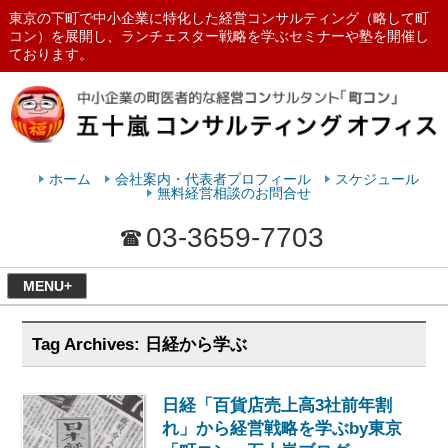
東京の下町で中小企業に特化した経営コンサルティング（略して町
コン）を展開し、ランチェスター戦略を学ぶセミナーや塾を開催し
ております。
ランチェスターの法則を学ぶなら
五十嵐コンサルティングオフィス
ホーム
会社案内・代表者プロフィール
スケジュール
無料経営相談のお問合せ
03-3659-7703
MENU+
Tag Archives:
日経から学ぶ
日経「百貨店売上高3社前年割
れ」から経営戦略を学ぶby東京