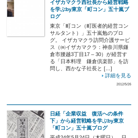
イザカマクラ西社長から経営戦略
を学ぶby東京「町コン」五十嵐ブ
ログ
東京「町コン（町医者的経営コン
サルタント）」五十嵐勉のブロ
グ。 イザカマクラ訪問介護サービ
ス（㈱イザカマクラ：神奈川県鎌
倉市腰越3丁目17 – 30）が経営す
る「日本料理 鎌倉倶楽部」を訪
問し、西かな子社長と […]
詳細を見る
2012/5/26
日経「企業収益 復活への条件
下」から経営戦略を学ぶby東京
「町コン」五十嵐ブログ
平成24年5月24日（木曜日）、日