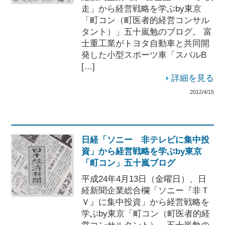
走」から経営戦略を学ぶby東京
「町コン（町医者的経営コンサル
タント）」五十嵐勉のブログ。 富
士重工業がトヨタ自動車と共同開
発した小型スポーツ車「スバルB
[…]
詳細を見る
2012/4/15
日経「ソニー 非テレビに集中投
資」から経営戦略を学ぶby東京
「町コン」五十嵐ブログ
平成24年4月13日（金曜日）、日
経新聞企業総合欄「ソニー『非Ｔ
Ｖ』に集中投資」から経営戦略を
学ぶby東京「町コン（町医者的経