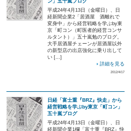
ン」五十嵐ブログ
平成24年4月13日（金曜日）、日
経新聞企業2「居酒屋 酒離れで
変身中」から経営戦略を学ぶby東
京「町コン（町医者的経営コンサ
ルタント）」五十嵐勉のブログ。
大手居酒屋チェーンが居酒屋以外
の新型店の出店強化に乗り出して
い […]
詳細を見る
2012/4/17
日経「富士重『BRZ』快走」から
経営戦略を学ぶby東京「町コン」
五十嵐ブログ
平成24年4月13日（金曜日）、日
経新聞企業1欄「富士重『BRZ』快