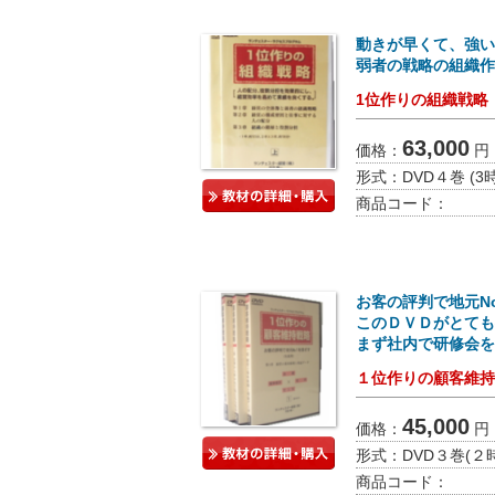
動きが早くて、強い
弱者の戦略の組織作
1位作りの組織戦略
63,000
価格：
円
形式：
DVD４巻 (
商品コード：
お客の評判で地元N
このＤＶＤがとても
まず社内で研修会を
１位作りの顧客維持
45,000
価格：
円
形式：
DVD３巻(２
商品コード：