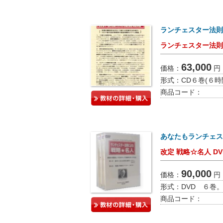
ランチェスター法則
ランチェスター法則
63,000
価格：
円
形式：
CD６巻(６時
商品コード：
あなたもランチェス
改定 戦略☆名人 DV
90,000
価格：
円
形式：
DVD ６巻
商品コード：