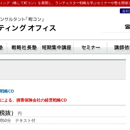
ィング（略して町コン）を展開し、ランチェスター戦略を学ぶセミナーや塾を開催
会社
を学ぶなら五十嵐コンサルティングオフ
ン活用方法
独立起業塾
戦略社長塾東京・（ランチェスター経
短期集中講座
セ
戦略CD
による、損害保険会社の経営戦略CD
0（税抜）
円
時間50分 テキスト付