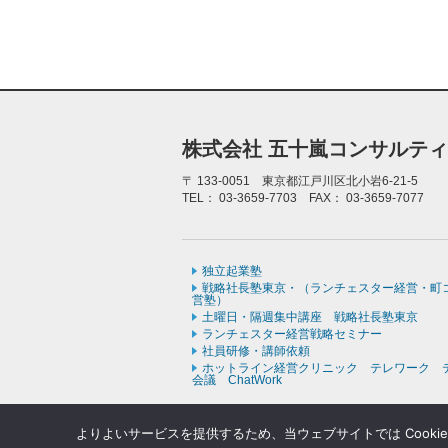
株式会社 五十嵐コンサルテ
〒
133-0051 東京都江戸川区北小岩6-21-5
TEL：
03-3659-7703
FAX：
03-3659-7077
独立起業塾
戦略社長塾東京・（ランチェスター経営・町
営塾）
土曜日・隔週集中講座 戦略社長塾東京
ランチェスター経営戦略セミナー
社員研修・講師依頼
ホットライン経営クリニック テレワーク 
会議 ChatWork
よりよいサービスを提供するため、当ウェブサイトでは Cooki
Copyr