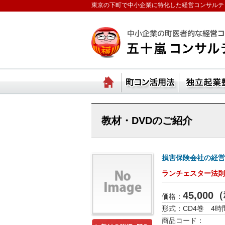
東京の下町で中小企業に特化した経営コンサルテ
ランチェスターの法則
ホーム
町コ
教材・DVDのご紹介
損害保険会社の経営
ランチェスター法則
45,00
価格：
形式：
CD4巻 4
商品コード：