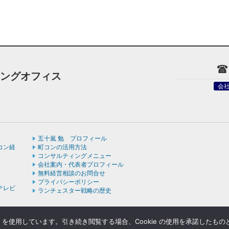
ィングオフィス
会
五十嵐 勉 プロフィール
コン経
町コンの活用方法
コンサルティングメニュー
会社案内・代表者プロフィール
無料経営相談のお問合せ
プライバシーポリシー
テレビ
ランチェスター戦略の歴史
e を使用しています。引き続き閲覧する場合、Cookie の使用を承諾したも
ight © ランチェスターの法則を学ぶなら五十嵐コンサルティングオフィス All rights rese