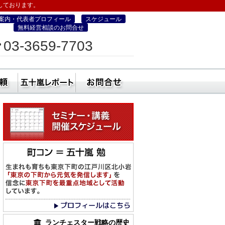
しております。
案内・代表者プロフィール
スケジュール
無料経営相談のお問合せ
ィス
03-3659-7703
営・町コン経営塾）
ミナー
社員研修・講師依頼
五十嵐レポート
無料経営相談のお
ランチェスター戦略の歴史