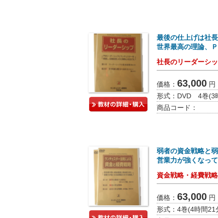
最後の仕上げは社長
世界最高の理論、Ｐ
社長のリーダーシッ
63,000
価格：
円
形式：
DVD 4巻(
商品コード：
弱者の資金戦略と弱
営業力が強くなって
資金戦略・経費戦略
63,000
価格：
円
形式：
4巻(4時間2