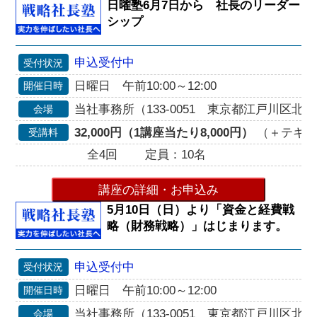
日曜塾6月7日から 社長のリーダー
シップ
申込受付中
受付状況
日曜日 午前10:00～12:00
開催日時
当社事務所（133-0051 東京都江戸川区北小岩
会場
32,000円（1講座当たり8,000円）
（＋テキスト
受講料
全4回
定員：10名
講座の詳細・お申込み
5月10日（日）より「資金と経費戦
略（財務戦略）」はじまります。
申込受付中
受付状況
日曜日 午前10:00～12:00
開催日時
当社事務所（133-0051 東京都江戸川区北小岩
会場