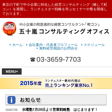
東京の下町で中小企業に特化した経営コンサルティング（略して町
コン）を展開し、ランチェスター戦略を学ぶセミナーや塾を開催し
ております。
ランチェスターの法則を学ぶなら
五十嵐コンサルティングオフィス
ホーム
会社案内・代表者プロフィール
スケジュール
無料経営相談のお問合せ
03-3659-7703
MENU+
水曜塾7月29日より営業戦略塾 はじまります！
2026/7/26