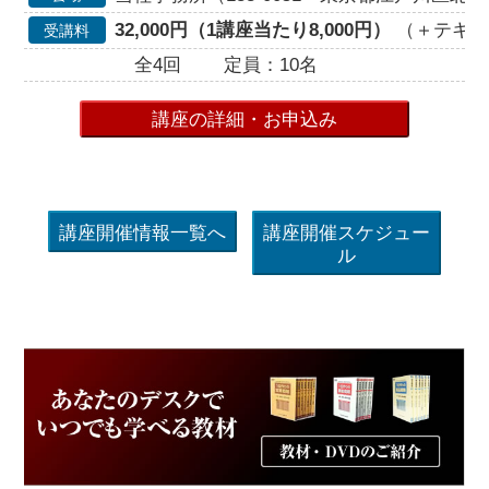
32,000円（1講座当たり8,000円）
（＋テキスト
受講料
全4回
定員：10名
講座の詳細・お申込み
講座開催情報一覧へ
講座開催スケジュー
ル