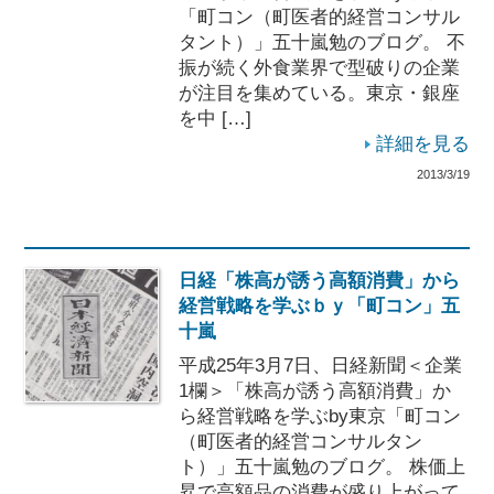
「町コン（町医者的経営コンサル
タント）」五十嵐勉のブログ。 不
振が続く外食業界で型破りの企業
が注目を集めている。東京・銀座
を中 […]
詳細を見る
2013/3/19
日経「株高が誘う高額消費」から
経営戦略を学ぶｂｙ「町コン」五
十嵐
平成25年3月7日、日経新聞＜企業
1欄＞「株高が誘う高額消費」か
ら経営戦略を学ぶby東京「町コン
（町医者的経営コンサルタン
ト）」五十嵐勉のブログ。 株価上
昇で高額品の消費が盛り上がって