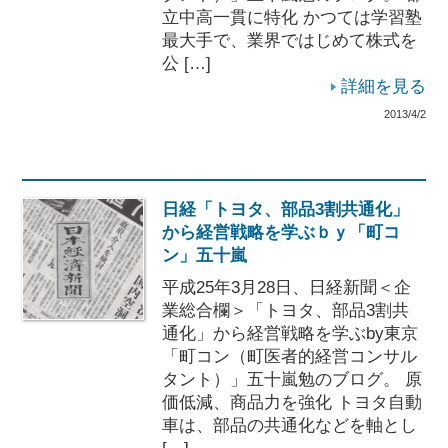
立中高一貫に特化 かつては学習塾
最大手で、業界ではじめて株式を
公 […]
詳細を見る
2013/4/2
日経「トヨタ、部品3割共通化」
から経営戦略を学ぶｂｙ「町コ
ン」五十嵐
平成25年3月28日、日経新聞＜企
業総合欄＞「トヨタ、部品3割共
通化」から経営戦略を学ぶby東京
「町コン（町医者的経営コンサル
タント）」五十嵐勉のブログ。 原
価低減、商品力を強化 トヨタ自動
車は、部品の共通化などを軸とし