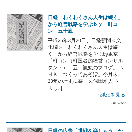
日経「わくわくさん人生は続く」
から経営戦略を学ぶｂｙ「町コ
ン」五十嵐
平成25年3月20日、日経新聞＜文
化欄＞「わくわくさん人生は続
く」から経営戦略を学ぶby東京
「町コン（町医者的経営コンサル
タント）」五十嵐勉のブログ。 Ｎ
ＨＫ「つくってあそぼ」今月末、
23年の歴史に幕 久保田雅人 ＮＨ
Ｋ […]
詳細を見る
2013/3/22
日経の広告「挑戦を楽しもう」か