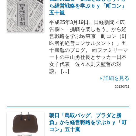
ら経営戦略を学ぶｂｙ「町コン」
五十嵐
平成25年3月19日、日経新聞＜広
告欄＞「挑戦を楽しもう」から経
営戦略を学ぶby東京「町コン（町
医者的経営コンサルタント）」五
十嵐勉のブログ。 ㈱ファミリーマ
ートの中山勇社長とサッカー日本
女子代表 佐々木則夫監督の対
談。 […]
詳細を見る
2013/3/21
朝日「鳥取バッグ、プラダと勝
負」から経営戦略を学ぶｂｙ「町
コン」五十嵐