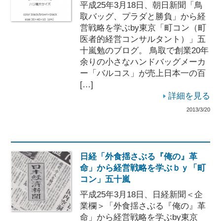
平成25年3月18日、朝日新聞「鳥
取バッグ、プラダと勝負」から経
営戦略を学ぶby東京「町コン（町
医者的経営コンサルタント）」五
十嵐勉のブログ。 鳥取で創業20年
余りの小さなハンドバッグメーカ
ー「バルコス」が売上日本一の百
[…]
詳細を見る
2013/3/20
日経「外食揺さぶる『俺の』革
命」から経営戦略を学ぶｂｙ「町
コン」五十嵐
平成25年3月18日、日経新聞＜企
業欄＞「外食揺さぶる『俺の』革
命」から経営戦略を学ぶby東京