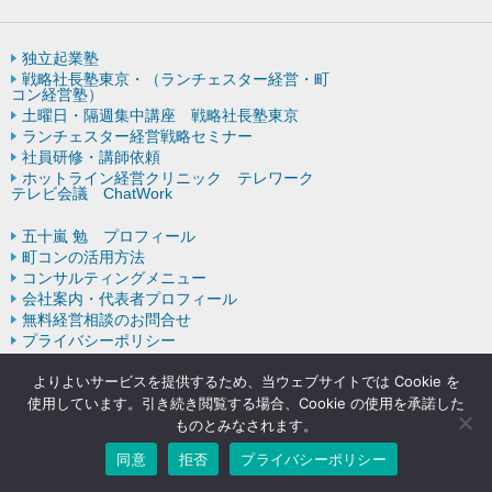
独立起業塾
戦略社長塾東京・（ランチェスター経営・町
コン経営塾）
土曜日・隔週集中講座 戦略社長塾東京
ランチェスター経営戦略セミナー
社員研修・講師依頼
ホットライン経営クリニック テレワーク
テレビ会議 ChatWork
五十嵐 勉 プロフィール
町コンの活用方法
コンサルティングメニュー
会社案内・代表者プロフィール
無料経営相談のお問合せ
プライバシーポリシー
ランチェスター戦略の歴史
よりよいサービスを提供するため、当ウェブサイトでは Cookie を
使用しています。引き続き閲覧する場合、Cookie の使用を承諾した
ものとみなされます。
Copyright © ランチェスターの法則を学ぶなら五十嵐コンサルティン
グオフィス All rights resereved.
同意
拒否
プライバシーポリシー
Powered by DJCOM Inc.
モバイル
PC