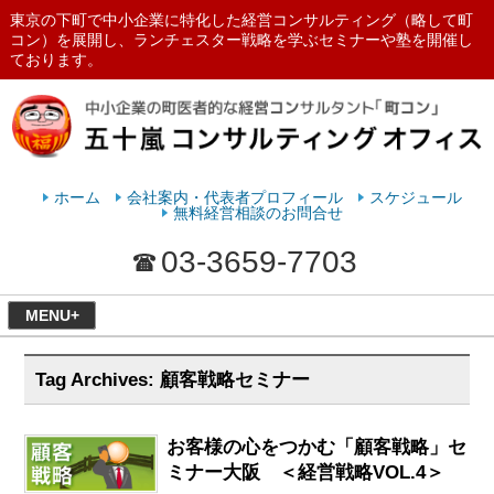
東京の下町で中小企業に特化した経営コンサルティング（略して町
コン）を展開し、ランチェスター戦略を学ぶセミナーや塾を開催し
ております。
ランチェスターの法則を学ぶなら
五十嵐コンサルティングオフィス
ホーム
会社案内・代表者プロフィール
スケジュール
無料経営相談のお問合せ
03-3659-7703
MENU+
Tag Archives:
顧客戦略セミナー
お客様の心をつかむ「顧客戦略」セ
ミナー大阪 ＜経営戦略VOL.4＞