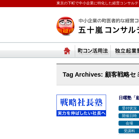
東京の下町で中小企業に特化した経営コンサルテ
ランチェスターの法則
ホーム
町コ
Tag Archives:
顧客戦略セ
日曜塾「
受付状況
開催日時
会場
受講料