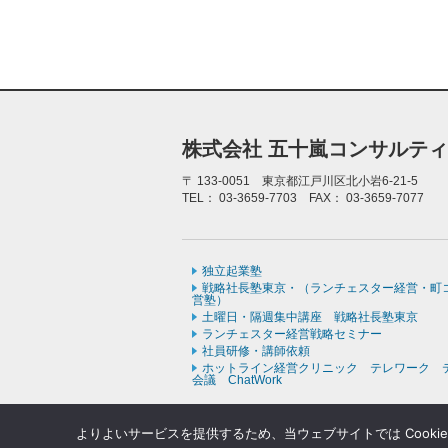
株式会社 五十嵐コンサルテ
〒
133-0051 東京都江戸川区北小岩6-21-5
TEL：
03-3659-7703
FAX：
03-3659-7077
独立起業塾
戦略社長塾東京・（ランチェスター経営・町
営塾）
土曜日・隔週集中講座 戦略社長塾東京
ランチェスター経営戦略セミナー
社員研修・講師依頼
ホットライン経営クリニック テレワーク 
会議 ChatWork
よりよいサービスを提供するため、当ウェブサイトでは Cooki
Copyr