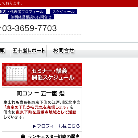
しております。
案内・代表者プロフィール
スケジュール
無料経営相談のお問合せ
ィス
03-3659-7703
営・町コン経営塾）
ミナー
社員研修・講師依頼
五十嵐レポート
無料経営相談のお
ランチェスター戦略の歴史