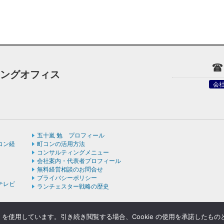
ィングオフィス
会
五十嵐 勉 プロフィール
コン経
町コンの活用方法
コンサルティングメニュー
会社案内・代表者プロフィール
無料経営相談のお問合せ
プライバシーポリシー
テレビ
ランチェスター戦略の歴史
e を使用しています。引き続き閲覧する場合、Cookie の使用を承諾したも
ight © ランチェスターの法則を学ぶなら五十嵐コンサルティングオフィス All rights rese