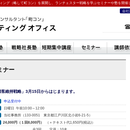
ィング（略して町コン）を展開し、ランチェスター戦略を学ぶセミナーや塾を開催
会社
を学ぶなら五十嵐コンサルティングオフ
ン活用方法
独立起業塾
戦略社長塾東京・（ランチェスター経
短期集中講座
セ
ミナー
顧客維持戦略」3月15日からはじまります。
申込受付中
日曜日 午前10:00～12:00
当社事務所（133-0051 東京都江戸川区北小岩6-21-5）
24,000円（１回8,000円）
（＋テキスト代1,650円(税込)）
全3回
定員：10名