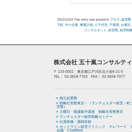
2012/12/24
This entry was posted in
ブログ
,
経営塾
下町
,
中小企業
,
事業計画
,
八千代市
,
千葉県
,
台東区
コンサルタント
,
経営塾
,
経営戦
株式会社 五十嵐コンサルテ
〒
133-0051 東京都江戸川区北小岩6-21-5
TEL：
03-3659-7703
FAX：
03-3659-7077
独立起業塾
戦略社長塾東京・（ランチェスター経営・町
営塾）
土曜日・隔週集中講座 戦略社長塾東京
ランチェスター経営戦略セミナー
社員研修・講師依頼
ホットライン経営クリニック テレワーク 
会議 ChatWork