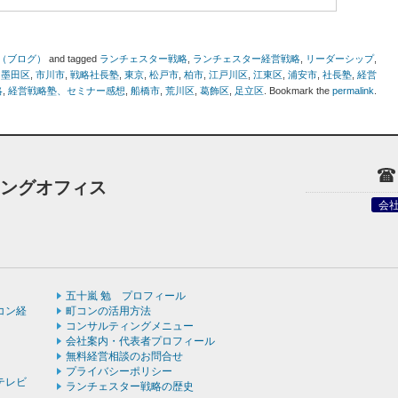
（ブログ）
and tagged
ランチェスター戦略
,
ランチェスター経営戦略
,
リーダーシップ
,
,
墨田区
,
市川市
,
戦略社長塾
,
東京
,
松戸市
,
柏市
,
江戸川区
,
江東区
,
浦安市
,
社長塾
,
経営
略
,
経営戦略塾、セミナー感想
,
船橋市
,
荒川区
,
葛飾区
,
足立区
. Bookmark the
permalink
.
ィングオフィス
会
五十嵐 勉 プロフィール
コン経
町コンの活用方法
コンサルティングメニュー
会社案内・代表者プロフィール
無料経営相談のお問合せ
プライバシーポリシー
テレビ
ランチェスター戦略の歴史