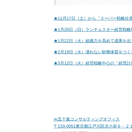
★11月17日（土）から「スーパー戦略社
★1月20日（日）ランチェスター経営戦
★1月22日（火）組織力を高めて成果を出
★2月19日（火）潰れない財務体質をつく
★3月12日（火）経営戦略中心の「経営計
㈱五十嵐コンサルティングオフィス
〒133-0051東京都江戸川区北小岩６－２