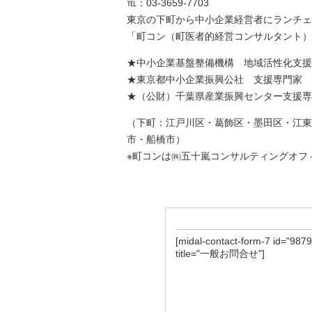
℡：03-3659-7703
東京の下町から中小企業経営者にランチェ
「町コン（町医者的経営コンサルタント）
★中小企業基盤整備機構 地域活性化支援
★東京都中小企業振興公社 支援専門家
★（公財）千葉県産業振興センター支援専
（下町：江戸川区・葛飾区・墨田区・江東
市・船橋市）
※町コンは㈱五十嵐コンサルティングオフィ
[midal-contact-form-7 id="9879
title="一般お問合せ"]