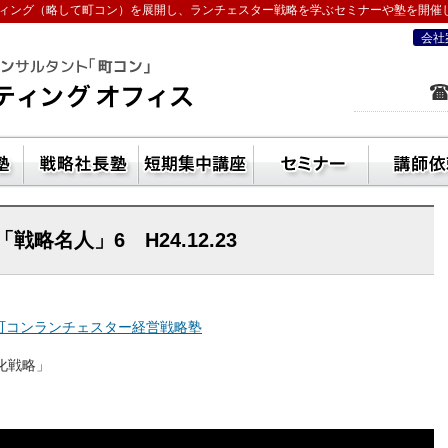
ィング（略して町コン）を展開し、ランチェスター戦略を学ぶセミナーや塾を開催
会社
を学ぶなら五十嵐コンサルティングオフ
ン活用方法
独立起業塾
戦略社長塾東京・（ランチェスター経
短期集中講座
セ
略名人」6 H24.12.23
町コンランチェスター経営戦略塾
化戦略」