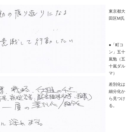
東京都大
田区M氏
●「町コ
ン」五十
嵐勉（五
十嵐ダル
マ）
差別化は
細分化か
ら見つけ
る。