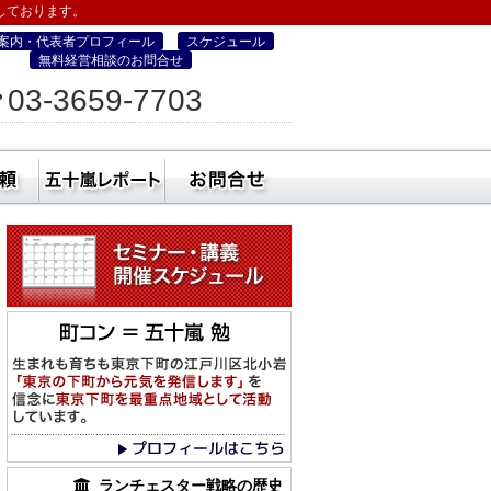
しております。
案内・代表者プロフィール
スケジュール
無料経営相談のお問合せ
ィス
03-3659-7703
営・町コン経営塾）
ミナー
社員研修・講師依頼
五十嵐レポート
無料経営相談のお
ランチェスター戦略の歴史