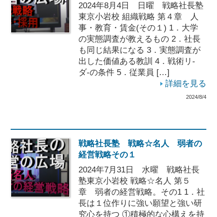
2024年8月4日 日曜 戦略社長塾
東京小岩校 組織戦略 第４章 人
事・教育・賃金(その１) 1．大学
の実態調査が教えるもの 2．社長
も同じ結果になる 3．実態調査が
出した価値ある教訓 4．戦術リ-
ダ-の条件 5．従業員 […]
詳細を見る
2024/8/4
戦略社長塾 戦略☆名人 弱者の
経営戦略その１
2024年7月31日 水曜 戦略社長
塾東京小岩校 戦略☆名人 第５
章 弱者の経営戦略。その1 1．社
長は１位作りに強い願望と強い研
究心を持つ ①積極的な心構えを持