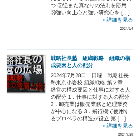
つ ②逆また真なりの法則を応用
③強い向上心と強い研究心を […]
詳細を見る
2024/8/4
戦略社長塾 組織戦略 組織の構
成要因と人の配分
2024年7月28日 日曜 戦略社長
塾東京小岩校 組織戦略 第２章
経営の構成要因と仕事に対する人
の配分 1．仕事に対する人の配分
2．卸売業は販売業務と経理業務
が中心になる 3．飛行機で使用す
るプロペラの構造が役立 第 […]
詳細を見る
2024/7/28