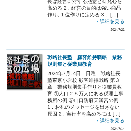
長は経営に対する熱意と研究心を
高める 2．経営の目的は強い商品
作り､１位作りに定める 3． […]
詳細を見る
2024/7/21
戦略社長塾 顧客維持戦略 業務
規則集と従業員教育
2024年7月14日 日曜 戦略社長
塾東京小岩校 顧客維持戦略 第３
章 業務規則集手作りと従業員教
育 ①人口２５万人にある税理士事
務所の例 ②山口防府天満宮の例
1．お礼のメッセージを出さない
原因 2．実行率を高めるには […]
詳細を見る
2024/7/14