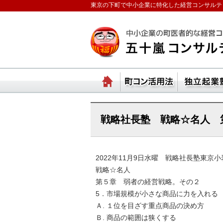
東京の下町で中小企業に特化した経営コンサルテ
ランチェスターの法則
ホーム
町コ
戦略社長塾 戦略☆名人 
2022年11月9日水曜 戦略社長塾東京小
戦略☆名人
第５章 弱者の経営戦略。その２
5．市場規模が小さな商品に力を入れる
Ａ. １位を目ざす重点商品の決め方
Ｂ. 商品の範囲は狭くする