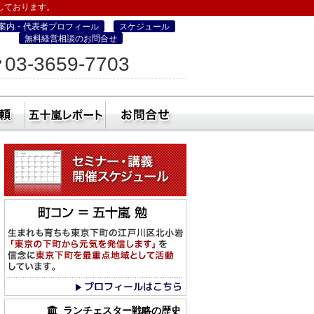
しております。
案内・代表者プロフィール
スケジュール
無料経営相談のお問合せ
ィス
03-3659-7703
営・町コン経営塾）
ミナー
社員研修・講師依頼
五十嵐レポート
無料経営相談のお
ランチェスター戦略の歴史