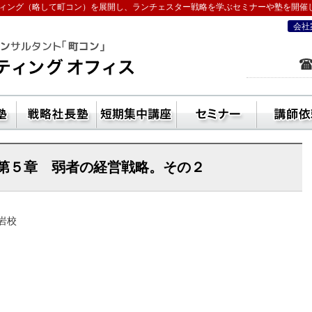
ィング（略して町コン）を展開し、ランチェスター戦略を学ぶセミナーや塾を開催
会社
を学ぶなら五十嵐コンサルティングオフ
ン活用方法
独立起業塾
戦略社長塾東京・（ランチェスター経
短期集中講座
セ
第５章 弱者の経営戦略。その２
岩校