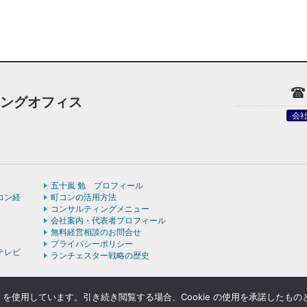
ィングオフィス
会
五十嵐 勉 プロフィール
コン経
町コンの活用方法
コンサルティングメニュー
会社案内・代表者プロフィール
無料経営相談のお問合せ
プライバシーポリシー
テレビ
ランチェスター戦略の歴史
e を使用しています。引き続き閲覧する場合、Cookie の使用を承諾したも
ight © ランチェスターの法則を学ぶなら五十嵐コンサルティングオフィス All rights rese