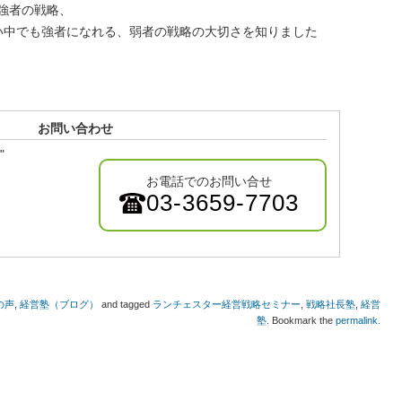
強者の戦略、
い中でも強者になれる、弱者の戦略の大切さを知りました
お問い合わせ
"
お電話でのお問い合せ
03-3659-7703
の声
,
経営塾（ブログ）
and tagged
ランチェスター経営戦略セミナー
,
戦略社長塾
,
経営
塾
. Bookmark the
permalink
.