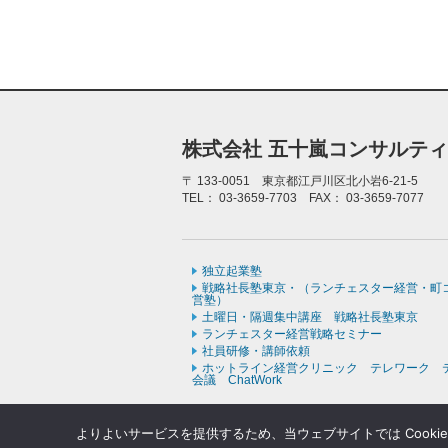
株式会社 五十嵐コンサルテ
〒
133-0051 東京都江戸川区北小岩6-21-5
TEL：
03-3659-7703
FAX：
03-3659-7077
独立起業塾
戦略社長塾東京・（ランチェスター経営・町
営塾）
土曜日・隔週集中講座 戦略社長塾東京
ランチェスター経営戦略セミナー
社員研修・講師依頼
ホットライン経営クリニック テレワーク 
会議 ChatWork
よりよいサービスを提供するため、当ウェブサイトでは Cooki
Copyr