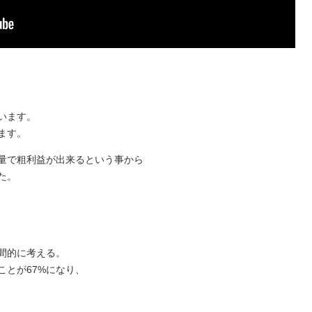
います。
ます。
量で粗利益が出来るという事から
た。
間的に考える。
ことが67%になり、