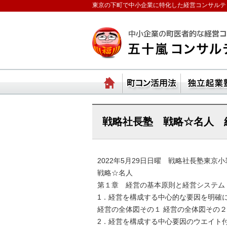
東京の下町で中小企業に特化した経営コンサルテ
ランチェスターの法則
ホーム
町コ
戦略社長塾 戦略☆名人 
2022年5月29日日曜 戦略社長塾東京小
戦略☆名人
第１章 経営の基本原則と経営システム
1．経営を構成する中心的な要因を明確
経営の全体図その１ 経営の全体図その２
2．経営を構成する中心要因のウエイト