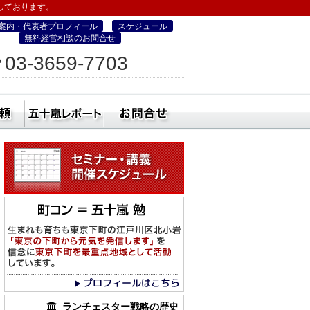
しております。
案内・代表者プロフィール
スケジュール
無料経営相談のお問合せ
ィス
03-3659-7703
営・町コン経営塾）
ミナー
社員研修・講師依頼
五十嵐レポート
無料経営相談のお
ランチェスター戦略の歴史