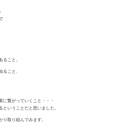
」
で
あること。
知ること、
業に繋がっていくこと・・・
るということだと思いました。
かり取り組んでみます。