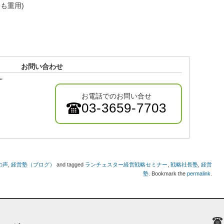
も重用)
お問い合わせ
"
お電話でのお問い合せ
03-3659-7703
の声
,
経営塾（ブログ）
and tagged
ランチェスター経営戦略セミナー
,
戦略社長塾
,
経営
塾
. Bookmark the
permalink
.