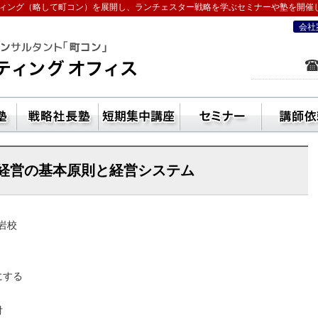
ィング（略して町コン）を展開し、ランチェスター戦略を学ぶセミナーや塾を開催
会社
を学ぶなら五十嵐コンサルティングオフ
ン活用方法
独立起業塾
戦略社長塾東京・（ランチェスター経
短期集中講座
セ
経営の基本原則と経営システム
岩校
にする
付