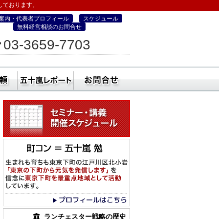
しております。
案内・代表者プロフィール
スケジュール
無料経営相談のお問合せ
ィス
03-3659-7703
営・町コン経営塾）
ミナー
社員研修・講師依頼
五十嵐レポート
無料経営相談のお
ランチェスター戦略の歴史