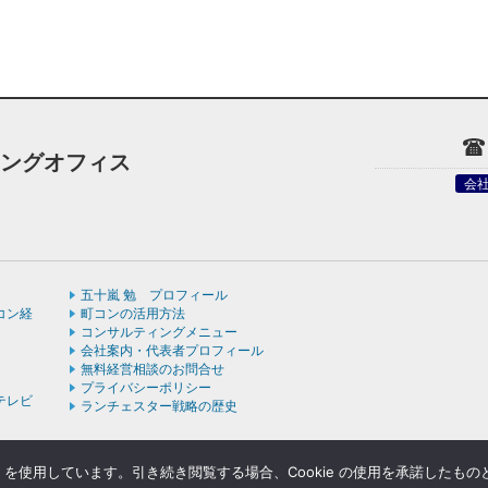
ィングオフィス
会
五十嵐 勉 プロフィール
コン経
町コンの活用方法
コンサルティングメニュー
会社案内・代表者プロフィール
無料経営相談のお問合せ
プライバシーポリシー
テレビ
ランチェスター戦略の歴史
e を使用しています。引き続き閲覧する場合、Cookie の使用を承諾したも
ight © ランチェスターの法則を学ぶなら五十嵐コンサルティングオフィス All rights rese