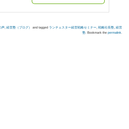
の声
,
経営塾（ブログ）
and tagged
ランチェスター経営戦略セミナー
,
戦略社長塾
,
経営
塾
. Bookmark the
permalink
.