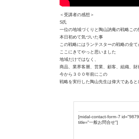
＜受講者の感想＞
S氏
一位の地域づくりと陶山訥庵の戦略この
本日初めて気づいた事
この戦略にはランテスターの戦略の全て
ここにきてやっと思いました
地域だけではなく、
商品、業界客層、営業、顧客、組織、財
今から３００年前にこの
戦略を実行した陶山先生は偉大であると
[midal-contact-form-7 id="9879
title="一般お問合せ"]