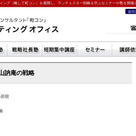
ィング（略して町コン）を展開し、ランチェスター戦略を学ぶセミナーや塾を開催
会社
を学ぶなら五十嵐コンサルティングオフ
ン活用方法
独立起業塾
戦略社長塾東京・（ランチェスター経
短期集中講座
セ
山訥庵の戦略
小岩校
略