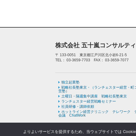
株式会社 五十嵐コンサルテ
〒
133-0051 東京都江戸川区北小岩6-21-5
TEL：
03-3659-7703
FAX：
03-3659-7077
独立起業塾
戦略社長塾東京・（ランチェスター経営・町
営塾）
土曜日・隔週集中講座 戦略社長塾東京
ランチェスター経営戦略セミナー
社員研修・講師依頼
ホットライン経営クリニック テレワーク 
会議 ChatWork
よりよいサービスを提供するため、当ウェブサイトでは Cooki
Copyr