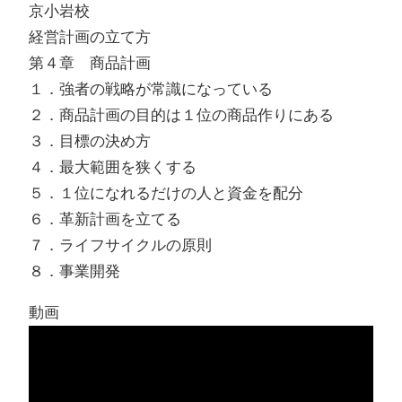
京小岩校
経営計画の立て方
第４章 商品計画
１．強者の戦略が常識になっている
２．商品計画の目的は１位の商品作りにある
３．目標の決め方
４．最大範囲を狭くする
５．１位になれるだけの人と資金を配分
６．革新計画を立てる
７．ライフサイクルの原則
８．事業開発
動画