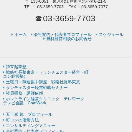
〒
133-0051 東京都江戸川区北小岩6-21-5
TEL：
03-3659-7703
FAX：
03-3659-7077
03-3659-7703
ホーム
会社案内・代表者プロフィール
スケジュール
無料経営相談のお問合せ
独立起業塾
戦略社長塾東京・（ランチェスター経営・町
コン経営塾）
土曜日・隔週集中講座 戦略社長塾東京
ランチェスター経営戦略セミナー
社員研修・講師依頼
ホットライン経営クリニック テレワーク
テレビ会議 ChatWork
五十嵐 勉 プロフィール
町コンの活用方法
コンサルティングメニュー
会社案内・代表者プロフィール