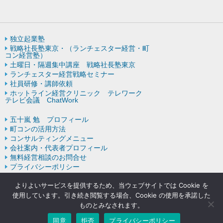
独立起業塾
戦略社長塾東京・（ランチェスター経営・町
コン経営塾）
土曜日・隔週集中講座 戦略社長塾東京
ランチェスター経営戦略セミナー
社員研修・講師依頼
ホットライン経営クリニック テレワーク
テレビ会議 ChatWork
五十嵐 勉 プロフィール
町コンの活用方法
コンサルティングメニュー
会社案内・代表者プロフィール
無料経営相談のお問合せ
プライバシーポリシー
ランチェスター戦略の歴史
よりよいサービスを提供するため、当ウェブサイトでは Cookie を
使用しています。引き続き閲覧する場合、Cookie の使用を承諾した
ものとみなされます。
Copyright © ランチェスターの法則を学ぶなら五十嵐コンサルティン
グオフィス All rights resereved.
同意
拒否
プライバシーポリシー