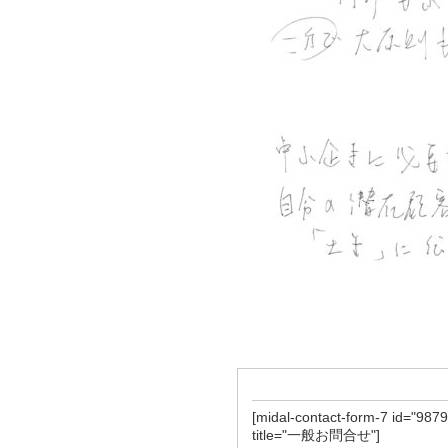
[midal-contact-form-7 id="9879
title="一般お問合せ"]