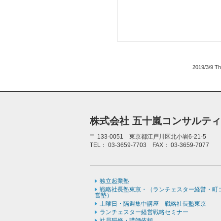
2019/3/9
Th
株式会社 五十嵐コンサルテ
〒
133-0051 東京都江戸川区北小岩6-21-5
TEL：
03-3659-7703
FAX：
03-3659-7077
独立起業塾
戦略社長塾東京・（ランチェスター経営・町
営塾）
土曜日・隔週集中講座 戦略社長塾東京
ランチェスター経営戦略セミナー
社員研修・講師依頼