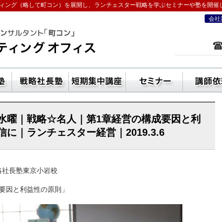
ィング（略して町コン）を展開し、ランチェスター戦略を学ぶセミナーや塾を開催
会社
を学ぶなら五十嵐コンサルティングオフ
ン活用方法
独立起業塾
戦略社長塾東京・（ランチェスター経
短期集中講座
セ
水曜｜戦略☆名人｜第1章経営の構成要因と利
｜ランチェスター経営｜2019.3.6
 戦略社長塾東京小岩校
成要因と利益性の原則」