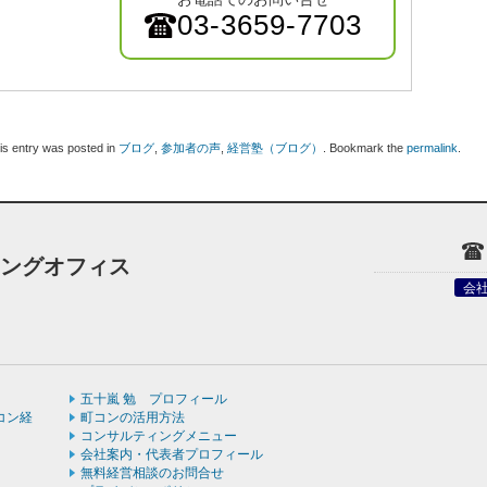
03-3659-7703
is entry was posted in
ブログ
,
参加者の声
,
経営塾（ブログ）
. Bookmark the
permalink
.
ィングオフィス
会
五十嵐 勉 プロフィール
コン経
町コンの活用方法
コンサルティングメニュー
会社案内・代表者プロフィール
無料経営相談のお問合せ