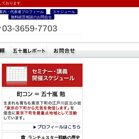
しております。
案内・代表者プロフィール
スケジュール
無料経営相談のお問合せ
ィス
03-3659-7703
営・町コン経営塾）
ミナー
社員研修・講師依頼
五十嵐レポート
無料経営相談のお
ランチェスター戦略の歴史