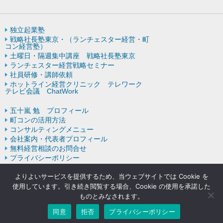
独立起業塾
戦略社長塾東京・（ランチェスター経営・町
コン経営塾）
土曜日・隔週集中講座 戦略社長塾東京
ランチェスター経営戦略セミナー
社員研修・講師依頼
ホットライン経営クリニック テレワーク
テレビ会議 ChatWork
五十嵐 勉 プロフィール
町コンの活用方法
コンサルティングメニュー
会社案内・代表者プロフィール
無料経営相談のお問合せ
プライバシーポリシー
ランチェスター戦略の歴史
よりよいサービスを提供するため、当ウェブサイトでは Cookie を
使用しています。引き続き閲覧する場合、Cookie の使用を承諾した
ものとみなされます。
Copyright © ランチェスターの法則を学ぶなら五十嵐コンサルティン
グオフィス All rights resereved.
同意
拒否
プライバシーポリシー
Powered by DJCOM Inc.