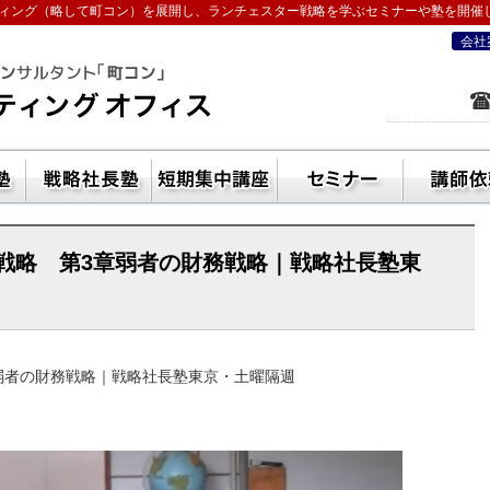
ィング（略して町コン）を展開し、ランチェスター戦略を学ぶセミナーや塾を開催
会社
を学ぶなら五十嵐コンサルティングオフ
ン活用方法
独立起業塾
戦略社長塾東京・（ランチェスター経
短期集中講座
セ
戦略 第3章弱者の財務戦略｜戦略社長塾東
弱者の財務戦略｜戦略社長塾東京・土曜隔週