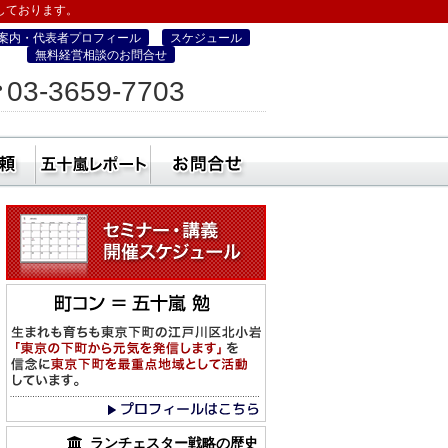
しております。
案内・代表者プロフィール
スケジュール
無料経営相談のお問合せ
ィス
03-3659-7703
営・町コン経営塾）
ミナー
社員研修・講師依頼
五十嵐レポート
無料経営相談のお
ランチェスター戦略の歴史