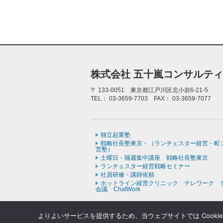
株式会社 五十嵐コンサルテ
〒
133-0051 東京都江戸川区北小岩6-21-5
TEL：
03-3659-7703
FAX：
03-3659-7077
独立起業塾
戦略社長塾東京・（ランチェスター経営・町
営塾）
土曜日・隔週集中講座 戦略社長塾東京
ランチェスター経営戦略セミナー
社員研修・講師依頼
ホットライン経営クリニック テレワーク 
会議 ChatWork
よりよいサービスを提供するため、当ウェブサイトでは Cooki
Copyr