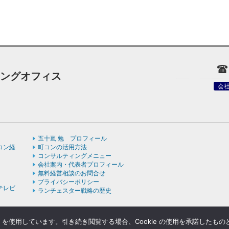
ィングオフィス
会
五十嵐 勉 プロフィール
コン経
町コンの活用方法
コンサルティングメニュー
会社案内・代表者プロフィール
無料経営相談のお問合せ
プライバシーポリシー
テレビ
ランチェスター戦略の歴史
e を使用しています。引き続き閲覧する場合、Cookie の使用を承諾したも
ight © ランチェスターの法則を学ぶなら五十嵐コンサルティングオフィス All rights rese