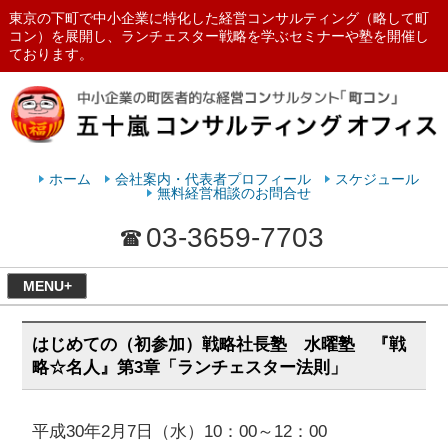
東京の下町で中小企業に特化した経営コンサルティング（略して町
コン）を展開し、ランチェスター戦略を学ぶセミナーや塾を開催し
ております。
ランチェスターの法則を学ぶなら
五十嵐コンサルティングオフィス
ホーム
会社案内・代表者プロフィール
スケジュール
無料経営相談のお問合せ
03-3659-7703
MENU+
はじめての（初参加）戦略社長塾 水曜塾 『戦
略☆名人』第3章「ランチェスター法則」
平成30年2月7日（水）10：00～12：00