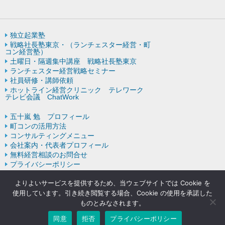
独立起業塾
戦略社長塾東京・（ランチェスター経営・町
コン経営塾）
土曜日・隔週集中講座 戦略社長塾東京
ランチェスター経営戦略セミナー
社員研修・講師依頼
ホットライン経営クリニック テレワーク
テレビ会議 ChatWork
五十嵐 勉 プロフィール
町コンの活用方法
コンサルティングメニュー
会社案内・代表者プロフィール
無料経営相談のお問合せ
プライバシーポリシー
ランチェスター戦略の歴史
よりよいサービスを提供するため、当ウェブサイトでは Cookie を
使用しています。引き続き閲覧する場合、Cookie の使用を承諾した
ものとみなされます。
Copyright © ランチェスターの法則を学ぶなら五十嵐コンサルティン
グオフィス All rights resereved.
同意
拒否
プライバシーポリシー
Powered by DJCOM Inc.