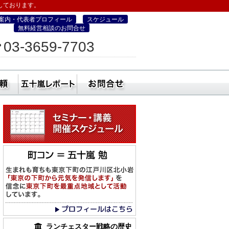
しております。
案内・代表者プロフィール
スケジュール
無料経営相談のお問合せ
ィス
03-3659-7703
営・町コン経営塾）
ミナー
社員研修・講師依頼
五十嵐レポート
無料経営相談のお
ランチェスター戦略の歴史