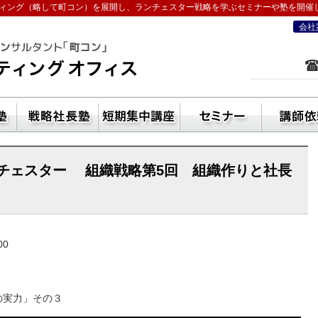
ィング（略して町コン）を展開し、ランチェスター戦略を学ぶセミナーや塾を開催
会社
を学ぶなら五十嵐コンサルティングオフ
ン活用方法
独立起業塾
戦略社長塾東京・（ランチェスター経
短期集中講座
セ
チェスター 組織戦略第5回 組織作りと社長
00
の実力」その３