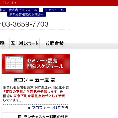
しております。
案内・代表者プロフィール
スケジュール
無料経営相談のお問合せ
ィス
03-3659-7703
営・町コン経営塾）
ミナー
社員研修・講師依頼
五十嵐レポート
無料経営相談のお
ランチェスター戦略の歴史