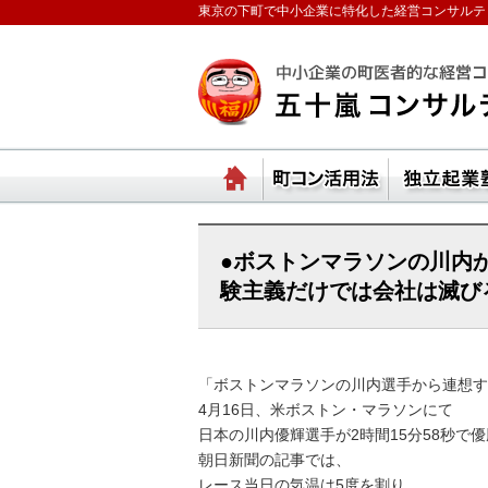
東京の下町で中小企業に特化した経営コンサルテ
ランチェスターの法則
ホーム
町コ
●ボストンマラソンの川内
験主義だけでは会社は滅び
「ボストンマラソンの川内選手から連想す
4月16日、米ボストン・マラソンにて
日本の川内優輝選手が2時間15分58秒で
朝日新聞の記事では、
レース当日の気温は5度を割り、