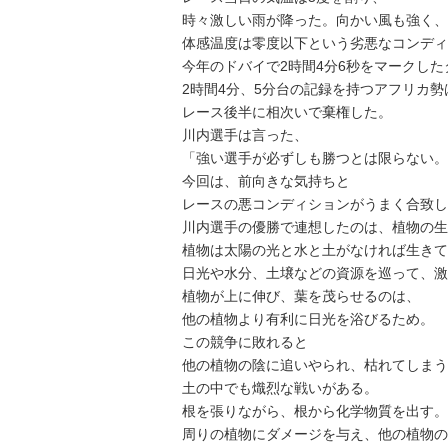
時々激しい雨が降った。向かい風も強く、
体感温度は零度以下という劣悪なコンディ
今年のドバイで2時間4分6秒をマークし
2時間4分、5分台の記録を持つアフリカ勢
レース後半に相次いで棄権した。
川内選手は言った、
「強い選手が必ずしも勝つとは限らない。
今回は、前向きな気持ちと
レースの悪コンディションがうまく合致し
川内選手の優勝で連想したのは、植物の生
植物は太陽の光と水と土がなければ生きて
日光や水分、土壌などの資源を巡って、激
植物が上に伸び、葉を茂らせるのは、
他の植物より有利に日光を浴びるため。
この競争に敗れると
他の植物の陰に追いやられ、枯れてしまう
土の中でも熾烈な戦いがある。
根を張りながら、根から化学物質を出す。
周りの植物にダメージを与え、他の植物の