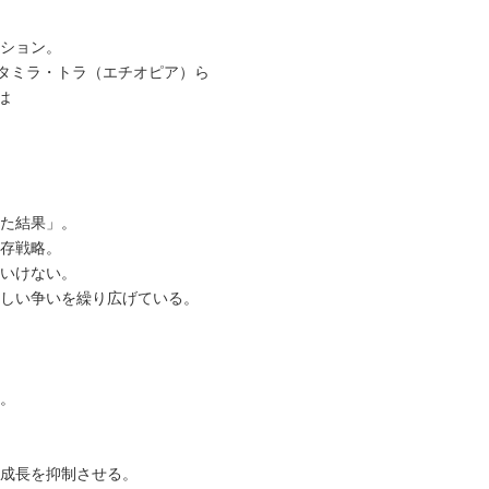
ション。
たタミラ・トラ（エチオピア）ら
は
た結果」。
存戦略。
いけない。
しい争いを繰り広げている。
。
成長を抑制させる。