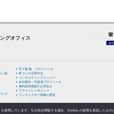
ィングオフィス
会
五十嵐 勉 プロフィール
コン経
町コンの活用方法
コンサルティングメニュー
会社案内・代表者プロフィール
無料経営相談のお問合せ
プライバシーポリシー
テレビ
ランチェスター戦略の歴史
e を使用しています。引き続き閲覧する場合、Cookie の使用を承諾したも
ight © ランチェスターの法則を学ぶなら五十嵐コンサルティングオフィス All rights rese