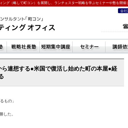
ィング（略して町コン）を展開し、ランチェスター戦略を学ぶセミナーや塾を開催
会社
を学ぶなら五十嵐コンサルティングオフ
ン活用方法
独立起業塾
戦略社長塾東京・（ランチェスター経
短期集中講座
セ
から連想する●米国で復活し始めた町の本屋●経
る
るもの」
優勝した。