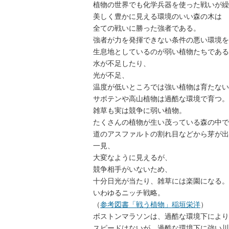
植物の世界でも化学兵器を使った戦いが繰
美しく豊かに見える環境のいい森の木は
全ての戦いに勝った強者である。
強者が力を発揮できない条件の悪い環境を
生息地としているのが弱い植物たちである
水が不足したり、
光が不足、
温度が低いところでは強い植物は育たない
サボテンや高山植物は過酷な環境で育つ。
雑草も実は競争に弱い植物。
たくさんの植物が生い茂っている森の中で
道のアスファルトの割れ目などから芽が出
一見、
大変なように見えるが、
競争相手がいないため、
十分日光が当たり、雑草には楽園になる。
いわゆるニッチ戦略。
（
参考図書「戦う植物」稲垣栄洋
）
ボストンマラソンは、過酷な環境下により
スピードはないが、過酷な環境下に強い川