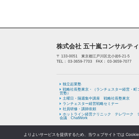
株式会社 五十嵐コンサルテ
〒
133-0051 東京都江戸川区北小岩6-21-5
TEL：
03-3659-7703
FAX：
03-3659-7077
独立起業塾
戦略社長塾東京・（ランチェスター経営・町
営塾）
土曜日・隔週集中講座 戦略社長塾東京
ランチェスター経営戦略セミナー
社員研修・講師依頼
ホットライン経営クリニック テレワーク 
会議 ChatWork
よりよいサービスを提供するため、当ウェブサイトでは Cooki
Copyr