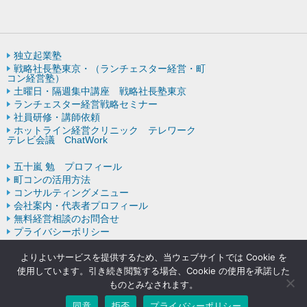
独立起業塾
戦略社長塾東京・（ランチェスター経営・町
コン経営塾）
土曜日・隔週集中講座 戦略社長塾東京
ランチェスター経営戦略セミナー
社員研修・講師依頼
ホットライン経営クリニック テレワーク
テレビ会議 ChatWork
五十嵐 勉 プロフィール
町コンの活用方法
コンサルティングメニュー
会社案内・代表者プロフィール
無料経営相談のお問合せ
プライバシーポリシー
ランチェスター戦略の歴史
よりよいサービスを提供するため、当ウェブサイトでは Cookie を
使用しています。引き続き閲覧する場合、Cookie の使用を承諾した
ものとみなされます。
Copyright © ランチェスターの法則を学ぶなら五十嵐コンサルティン
グオフィス All rights resereved.
同意
拒否
プライバシーポリシー