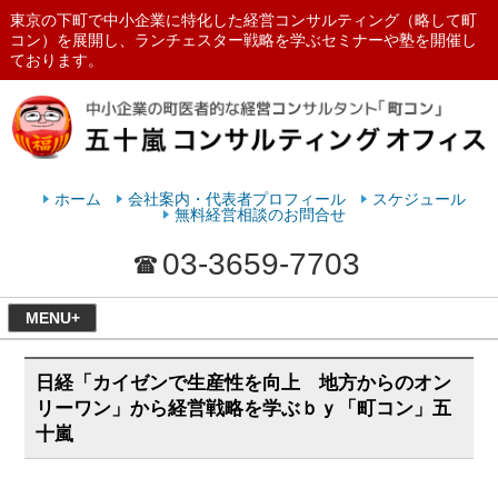
東京の下町で中小企業に特化した経営コンサルティング（略して町
コン）を展開し、ランチェスター戦略を学ぶセミナーや塾を開催し
ております。
ランチェスターの法則を学ぶなら
五十嵐コンサルティングオフィス
ホーム
会社案内・代表者プロフィール
スケジュール
無料経営相談のお問合せ
03-3659-7703
MENU+
日経「カイゼンで生産性を向上 地方からのオン
リーワン」から経営戦略を学ぶｂｙ「町コン」五
十嵐