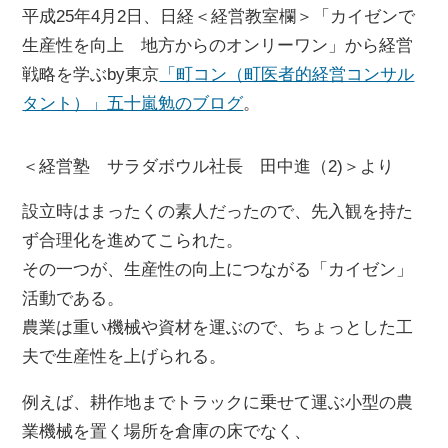
平成25年4月2日、日経＜経営教室欄＞「カイゼンで
生産性を向上 地方からのオンリーワン」から経営
戦略を学ぶby東京
「町コン（町医者的経営コンサル
タント）」五十嵐勉のブログ
。
＜経営塾 サラダボウル社長 田中進（2)＞より
設立時はまったくの素人だったので、先入観を持た
ず合理化を進めてこられた。
その一つが、生産性の向上につながる「カイゼン」
活動である。
農業は重い機械や資材を運ぶので、ちょっとした工
夫で生産性を上げられる。
例えば、耕作地までトラックに乗せて運ぶ小型の農
業機械を置く場所を倉庫の床でなく、