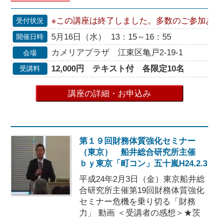
※この講座は終了しました。多数のご参加あ
受付状況
5月16日（水） 13：15～16：55
開催日時
カメリアプラザ 江東区亀戸2-19-1
会場
12,000円 テキスト付 各限定10名
受講料
講座の詳細・お申込み
第１９回財務体質強化セミナー
（東京） 船井総合研究所主催
ｂｙ東京「町コン」五十嵐H24.2.3
平成24年2月3日（金）東京船井総
合研究所主催第19回財務体質強化
セミナー危機を乗り切る「財務
力」 動画 ＜受講者の感想＞★茨