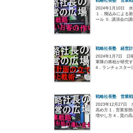
戦略社長塾 営業戦
2024年1月10日
１．飛込みによる新規
ール ５. 講演会の講師
戦略社長塾 経営計
2024年1月7日 
軍隊の将校が研究す
4．ランチェスター法
戦略社長塾 営業戦
2023年12月27
高め方 1．営業形
増やし方 4．質の高