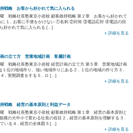
持戦略 お客から好かれて気に入られる
 月曜 戦略社長塾東京小岩校 顧客維持戦略 第２章 お客から好かれて
に 1．お客に不便をかけない ①名刺 ②封筒 ③電話応対 ④電話の回
ら好かれて気に入られる […]
詳細を見る
画の立て方 営業地域計画 客層計画
 日曜 戦略社長塾東京小岩校 経営計画の立て方 第５章 営業地域計画
は１位の地域作り、強い地域作りにある 2．１位の地域の作り方 3．
4．実態調査をする 5．ロ […]
詳細を見る
持戦略 経営の基本原則と利益データ
 水曜 戦略社長塾東京小岩校 顧客維持戦略 第１章 経営の基本原則と
営規模の大中小で変わる社長の役目 2．経営の基本原則を理解する 3．
いる 4．経営の全体図 5 […]
詳細を見る