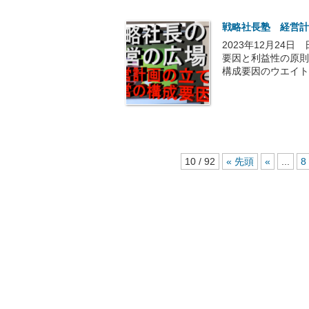
戦略社長塾 経営計
2023年12月24
要因と利益性の原則
構成要因のウエイト付
10 / 92
« 先頭
«
...
8