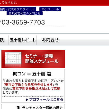
しております。
案内・代表者プロフィール
スケジュール
無料経営相談のお問合せ
ィス
03-3659-7703
営・町コン経営塾）
ミナー
社員研修・講師依頼
五十嵐レポート
無料経営相談のお
ランチェスター戦略の歴史