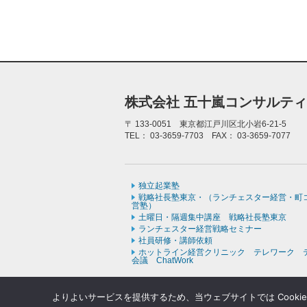
株式会社 五十嵐コンサルテ
〒
133-0051 東京都江戸川区北小岩6-21-5
TEL：
03-3659-7703
FAX：
03-3659-7077
独立起業塾
戦略社長塾東京・（ランチェスター経営・町
営塾）
土曜日・隔週集中講座 戦略社長塾東京
ランチェスター経営戦略セミナー
社員研修・講師依頼
ホットライン経営クリニック テレワーク 
会議 ChatWork
よりよいサービスを提供するため、当ウェブサイトでは Cooki
Copyr