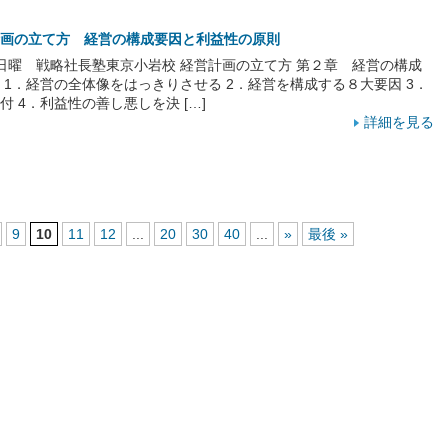
画の立て方 経営の構成要因と利益性の原則
日 日曜 戦略社長塾東京小岩校 経営計画の立て方 第２章 経営の構成
 1．経営の全体像をはっきりさせる 2．経営を構成する８大要因 3．
 4．利益性の善し悪しを決 […]
詳細を見る
9
10
11
12
...
20
30
40
...
»
最後 »