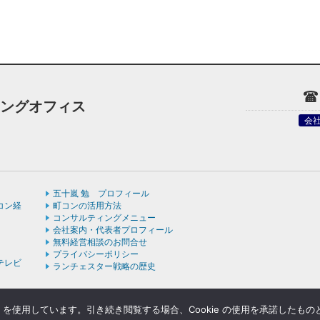
ィングオフィス
会
五十嵐 勉 プロフィール
コン経
町コンの活用方法
コンサルティングメニュー
会社案内・代表者プロフィール
無料経営相談のお問合せ
プライバシーポリシー
テレビ
ランチェスター戦略の歴史
e を使用しています。引き続き閲覧する場合、Cookie の使用を承諾したも
ight © ランチェスターの法則を学ぶなら五十嵐コンサルティングオフィス All rights rese