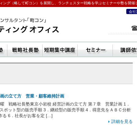
ィング（略して町コン）を展開し、ランチェスター戦略を学ぶセミナーや塾を開催
会社
を学ぶなら五十嵐コンサルティングオフ
ン活用方法
独立起業塾
戦略社長塾東京・（ランチェスター経
短期集中講座
セ
画の立て方 営業・顧客維持計画
 日曜 戦略社長塾東京小岩校 経営計画の立て方 第７章 営業計画 1．
．スポット型の販売手順 3．継続型の販売手順 4．得意先をＡＢＣ分析
る 6．社長がお客を定 […]
詳細を見る