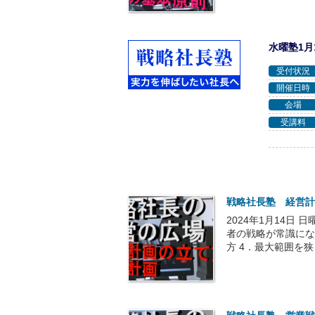
水曜塾1月
受付状況
開催日時
会場
受講料
戦略社長塾 経営計
2024年1月14日
者の戦略が常識にな
方 4．最大範囲を狭