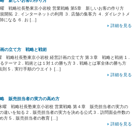
略 新しいお客の作り方
 水曜 戦略社長塾東京小岩校 営業戦略 第5章 新しいお客の作り方
開拓 ２. インターネットの利用 ３. 店舗の集客力 ４. ダイレクトメ
になる ６. お […]
詳細を見る
画の立て方 戦略と戦術
日曜 戦略社長塾東京小岩校 経営計画の立て方 第３章 戦略と戦術 1．
るテーマ 2．戦術とは１対１の勝ち方 3．戦略とは軍全体の勝ち方
則 5．実行手順のウエイト […]
詳細を見る
略 販売担当者の実力の高め方
日 水曜 戦略社長塾東京小岩校 営業戦略 第４章 販売担当者の実力の
態の違いを知る 2．販売担当者の実力を決める公式 3．訪問面会件数の
め方 5．販売担当者の教育 […]
詳細を見る