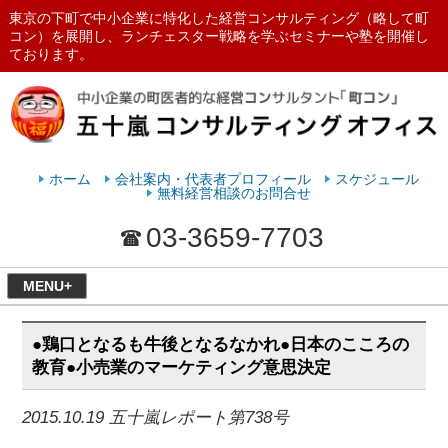
東京の下町で中小企業に特化した経営コンサルティング（略して町
コン）を展開し、ランチェスター戦略を学ぶセミナーや塾を開催し
ております。
ランチェスターの法則を学ぶなら
五十嵐コンサルティングオフィス
ホーム
会社案内・代表者プロフィール
スケジュール
無料経営相談のお問合せ
03-3659-7703
MENU+
●鶏口となるも牛後となるなかれ●日本のこころの
教育●小売業のマーケティング意思決定
2015.10.19 五十嵐レポート第738号