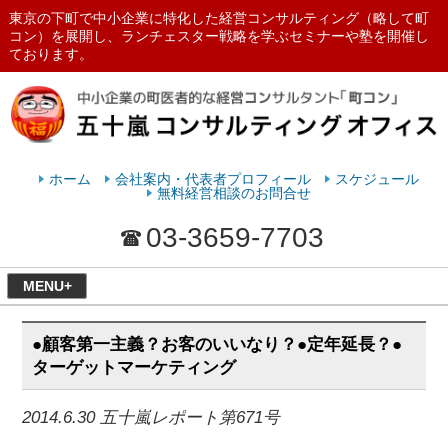
東京の下町で中小企業に特化した経営コンサルティング（略して町
コン）を展開し、ランチェスター戦略を学ぶセミナーや塾を開催し
ております。
ランチェスターの法則を学ぶなら
五十嵐コンサルティングオフィス
ホーム
会社案内・代表者プロフィール
スケジュール
無料経営相談のお問合せ
03-3659-7703
MENU+
●顧客第一主義？お客のいいなり？●定年延長？●
ターゲットマーケティング
2014.6.30 五十嵐レポート第671号