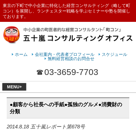
東京の下町で中小企業に特化した経営コンサルティング（略して町
コン）を展開し、ランチェスター戦略を学ぶセミナーや塾を開催し
ております。
ランチェスターの法則を学ぶなら
五十嵐コンサルティングオフィス
ホーム
会社案内・代表者プロフィール
スケジュール
無料経営相談のお問合せ
03-3659-7703
MENU+
●顧客から社長への手紙●孤独のグルメ●消費財の
分類
2014.8.18 五十嵐レポート第678号