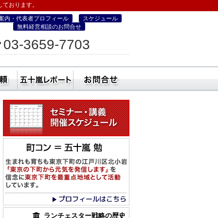
しております。
案内・代表者プロフィール
スケジュール
無料経営相談のお問合せ
ィス
03-3659-7703
営・町コン経営塾）
ミナー
社員研修・講師依頼
五十嵐レポート
無料経営相談のお
ランチェスター戦略の歴史