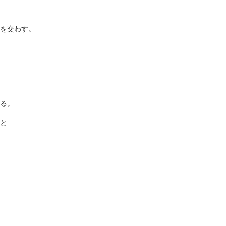
を交わす。
る。
と