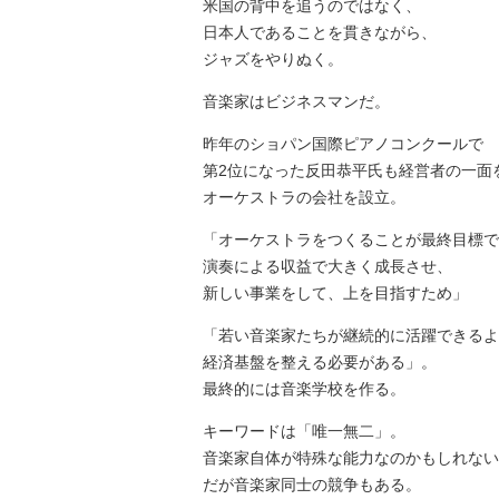
米国の背中を追うのではなく、
日本人であることを貫きながら、
ジャズをやりぬく。
音楽家はビジネスマンだ。
昨年のショパン国際ピアノコンクールで
第2位になった反田恭平氏も経営者の一面
オーケストラの会社を設立。
「オーケストラをつくることが最終目標で
演奏による収益で大きく成長させ、
新しい事業をして、上を目指すため」
「若い音楽家たちが継続的に活躍できるよ
経済基盤を整える必要がある」。
最終的には音楽学校を作る。
キーワードは「唯一無二」。
音楽家自体が特殊な能力なのかもしれない
だが音楽家同士の競争もある。