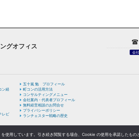
ィングオフィス
会
五十嵐 勉 プロフィール
コン経
町コンの活用方法
コンサルティングメニュー
会社案内・代表者プロフィール
無料経営相談のお問合せ
プライバシーポリシー
テレビ
ランチェスター戦略の歴史
e を使用しています。引き続き閲覧する場合、Cookie の使用を承諾したも
ight © ランチェスターの法則を学ぶなら五十嵐コンサルティングオフィス All rights rese