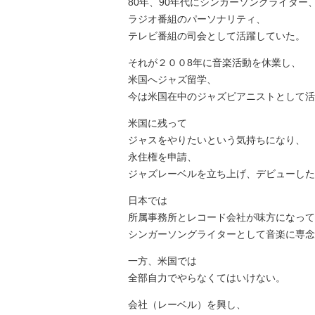
80年、90年代にシンガーソングライター
ラジオ番組のパーソナリティ、
テレビ番組の司会として活躍していた。
それが２００8年に音楽活動を休業し、
米国へジャズ留学、
今は米国在中のジャズピアニストとして活
米国に残って
ジャスをやりたいという気持ちになり、
永住権を申請、
ジャズレーベルを立ち上げ、デビューした
日本では
所属事務所とレコード会社が味方になって
シンガーソングライターとして音楽に専念
一方、米国では
全部自力でやらなくてはいけない。
会社（レーベル）を興し、