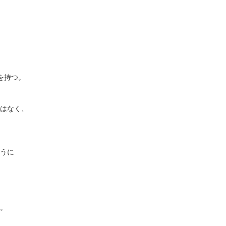
を持つ。
はなく、
うに
。