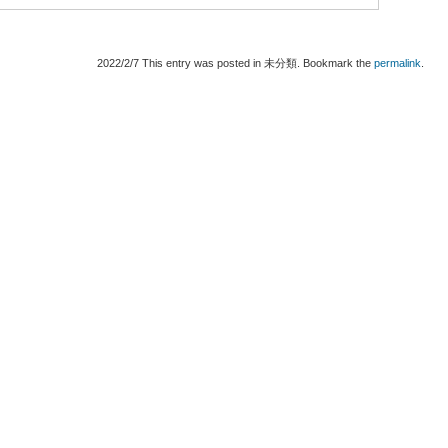
2022/2/7
This entry was posted in 未分類. Bookmark the
permalink
.