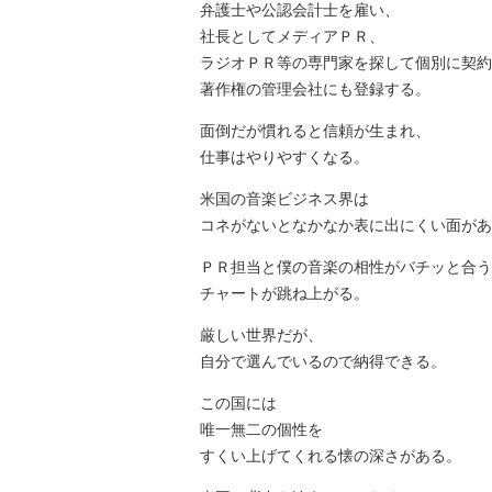
弁護士や公認会計士を雇い、
社長としてメディアＰＲ、
ラジオＰＲ等の専門家を探して個別に契約
著作権の管理会社にも登録する。
面倒だが慣れると信頼が生まれ、
仕事はやりやすくなる。
米国の音楽ビジネス界は
コネがないとなかなか表に出にくい面があ
ＰＲ担当と僕の音楽の相性がバチッと合う
チャートが跳ね上がる。
厳しい世界だが、
自分で選んでいるので納得できる。
この国には
唯一無二の個性を
すくい上げてくれる懐の深さがある。