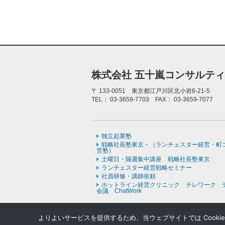
株式会社 五十嵐コンサルテ
〒
133-0051 東京都江戸川区北小岩6-21-5
TEL：
03-3659-7703
FAX：
03-3659-7077
独立起業塾
戦略社長塾東京・（ランチェスター経営・町
営塾）
土曜日・隔週集中講座 戦略社長塾東京
ランチェスター経営戦略セミナー
社員研修・講師依頼
ホットライン経営クリニック テレワーク 
会議 ChatWork
よりよいサービスを提供するため、当ウェブサイトでは Cooki
Copyr