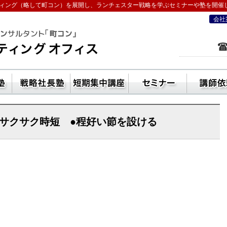
ィング（略して町コン）を展開し、ランチェスター戦略を学ぶセミナーや塾を開催
会社
を学ぶなら五十嵐コンサルティングオフ
ン活用方法
独立起業塾
戦略社長塾東京・（ランチェスター経
短期集中講座
セ
●サクサク時短 ●程好い節を設ける