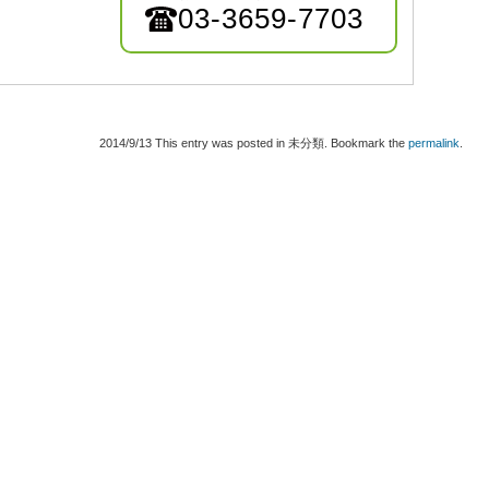
03-3659-7703
2014/9/13
This entry was posted in 未分類. Bookmark the
permalink
.