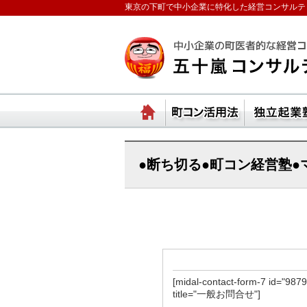
東京の下町で中小企業に特化した経営コンサルテ
ランチェスターの法則
ホーム
町コ
●断ち切る●町コン経営塾
[midal-contact-form-7 id="9879
title="一般お問合せ"]