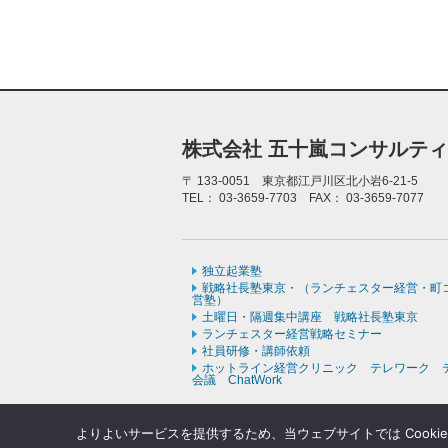
株式会社 五十嵐コンサルテ
〒
133-0051 東京都江戸川区北小岩6-21-5
TEL：
03-3659-7703
FAX：
03-3659-7077
独立起業塾
戦略社長塾東京・（ランチェスター経営・町
営塾）
土曜日・隔週集中講座 戦略社長塾東京
ランチェスター経営戦略セミナー
社員研修・講師依頼
ホットライン経営クリニック テレワーク 
会議 ChatWork
よりよいサービスを提供するため、当ウェブサイトでは Cooki
Copyr