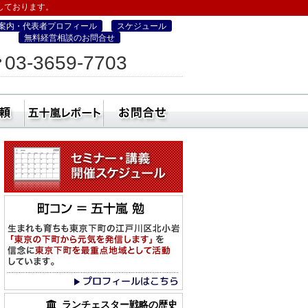
しております。
案内・代表者プロフィール
スケジュール
無料経営相談のお問合せ
ィス
03-3659-7703
営・町コン経営塾）
ミナー
社員研修・講師依頼
五十嵐レポート
無料経営相談のお
ランチェスター戦略の歴史