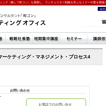
ィング（略して町コン）を展開し、ランチェスター戦略を学ぶセミナーや塾を開催
会社
を学ぶなら五十嵐コンサルティングオフ
ン活用方法
独立起業塾
戦略社長塾東京・（ランチェスター経
短期集中講座
セ
●マーケティング・マネジメント・プロセス4
お問い合わせ
"
お電話でのお問い合せ