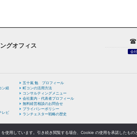
ィングオフィス
会
五十嵐 勉 プロフィール
コン経
町コンの活用方法
コンサルティングメニュー
会社案内・代表者プロフィール
無料経営相談のお問合せ
プライバシーポリシー
テレビ
ランチェスター戦略の歴史
e を使用しています。引き続き閲覧する場合、Cookie の使用を承諾したも
ight © ランチェスターの法則を学ぶなら五十嵐コンサルティングオフィス All rights rese