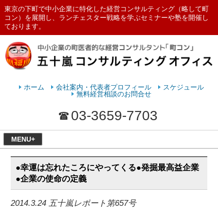
東京の下町で中小企業に特化した経営コンサルティング（略して町
コン）を展開し、ランチェスター戦略を学ぶセミナーや塾を開催し
ております。
ランチェスターの法則を学ぶなら
五十嵐コンサルティングオフィス
ホーム
会社案内・代表者プロフィール
スケジュール
無料経営相談のお問合せ
03-3659-7703
MENU+
●幸運は忘れたころにやってくる●発掘最高益企業
●企業の使命の定義
2014.3.24 五十嵐レポート第657号