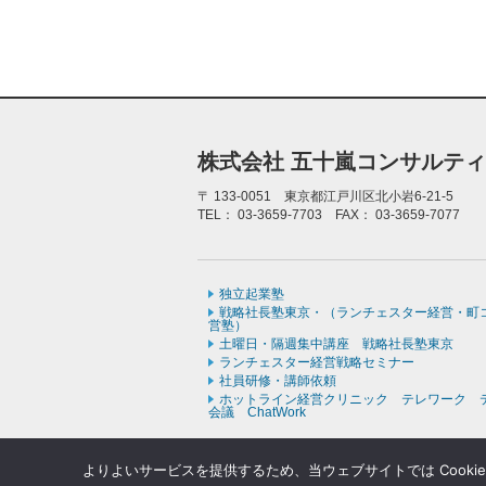
株式会社 五十嵐コンサルテ
〒
133-0051 東京都江戸川区北小岩6-21-5
TEL：
03-3659-7703
FAX：
03-3659-7077
独立起業塾
戦略社長塾東京・（ランチェスター経営・町
営塾）
土曜日・隔週集中講座 戦略社長塾東京
ランチェスター経営戦略セミナー
社員研修・講師依頼
ホットライン経営クリニック テレワーク 
会議 ChatWork
よりよいサービスを提供するため、当ウェブサイトでは Cooki
Copyr