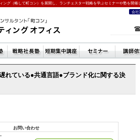
ィング（略して町コン）を展開し、ランチェスター戦略を学ぶセミナーや塾を開催
会社
を学ぶなら五十嵐コンサルティングオフ
ン活用方法
独立起業塾
戦略社長塾東京・（ランチェスター経
短期集中講座
セ
年遅れている●共通言語●ブランド化に関する決
お問い合わせ
"