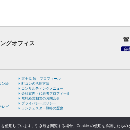
ィングオフィス
会
五十嵐 勉 プロフィール
コン経
町コンの活用方法
コンサルティングメニュー
会社案内・代表者プロフィール
無料経営相談のお問合せ
プライバシーポリシー
テレビ
ランチェスター戦略の歴史
e を使用しています。引き続き閲覧する場合、Cookie の使用を承諾したも
ight © ランチェスターの法則を学ぶなら五十嵐コンサルティングオフィス All rights rese