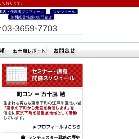
しております。
案内・代表者プロフィール
スケジュール
無料経営相談のお問合せ
ィス
03-3659-7703
営・町コン経営塾）
ミナー
社員研修・講師依頼
五十嵐レポート
無料経営相談のお
ランチェスター戦略の歴史