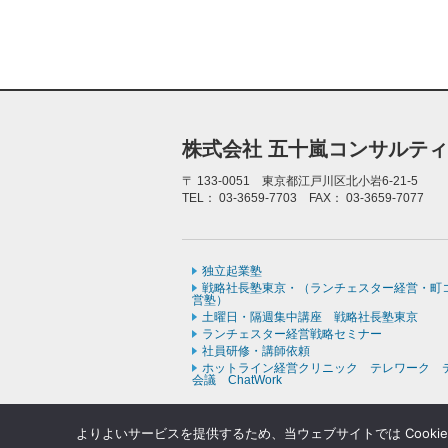
株式会社 五十嵐コンサルテ
〒
133-0051 東京都江戸川区北小岩6-21-5
TEL：
03-3659-7703
FAX：
03-3659-7077
独立起業塾
戦略社長塾東京・（ランチェスター経営・町
営塾）
土曜日・隔週集中講座 戦略社長塾東京
ランチェスター経営戦略セミナー
社員研修・講師依頼
ホットライン経営クリニック テレワーク 
会議 ChatWork
よりよいサービスを提供するため、当ウェブサイトでは Cooki
Copyr