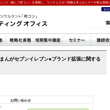
ィング（略して町コン）を展開し、ランチェスター戦略を学ぶセミナーや塾を開催
会社
を学ぶなら五十嵐コンサルティングオフ
ン活用方法
独立起業塾
戦略社長塾東京・（ランチェスター経
短期集中講座
セ
●まんがセブンイレブン●ブランド拡張に関する
お問い合わせ
"