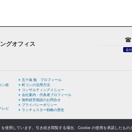
ィングオフィス
会
五十嵐 勉 プロフィール
コン経
町コンの活用方法
コンサルティングメニュー
会社案内・代表者プロフィール
無料経営相談のお問合せ
プライバシーポリシー
テレビ
ランチェスター戦略の歴史
e を使用しています。引き続き閲覧する場合、Cookie の使用を承諾したも
ight © ランチェスターの法則を学ぶなら五十嵐コンサルティングオフィス All rights rese