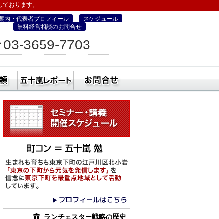
しております。
案内・代表者プロフィール
スケジュール
無料経営相談のお問合せ
ィス
03-3659-7703
営・町コン経営塾）
ミナー
社員研修・講師依頼
五十嵐レポート
無料経営相談のお
ランチェスター戦略の歴史