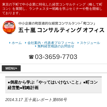
東京の下町で中小企業に特化した経営コンサルティング（略して町
コン）を展開し、ランチェスター戦略を学ぶセミナーや塾を開催し
ております。
ランチェスターの法則を学ぶなら
五十嵐コンサルティングオフィス
ホーム
会社案内・代表者プロフィール
スケジュール
無料経営相談のお問合せ
03-3659-7703
MENU+
●倒産から学ぶ「やってはいけないこと」●町コン
経営塾●戦略計画
2014.3.17 五十嵐レポート第656号