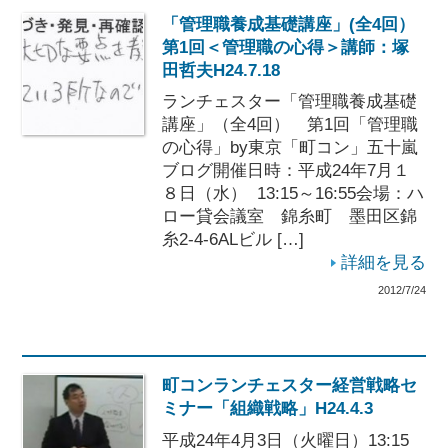
「管理職養成基礎講座」(全4回）
第1回＜管理職の心得＞講師：塚
田哲夫H24.7.18
ランチェスター「管理職養成基礎
講座」（全4回） 第1回「管理職
の心得」by東京「町コン」五十嵐
ブログ開催日時：平成24年7月１
８日（水） 13:15～16:55会場：ハ
ロー貸会議室 錦糸町 墨田区錦
糸2-4-6ALビル […]
詳細を見る
2012/7/24
町コンランチェスター経営戦略セ
ミナー「組織戦略」H24.4.3
平成24年4月3日（火曜日）13:15