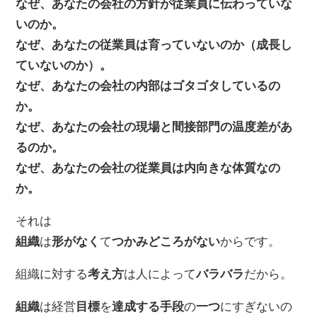
なぜ、あなたの会社の方針が従業員に伝わっていな
いのか。
なぜ、あなたの従業員は育っていないのか（成長し
ていないのか）。
なぜ、あなたの会社の内部はゴタゴタしているの
か。
なぜ、あなたの会社の現場と間接部門の温度差があ
るのか。
なぜ、あなたの会社の従業員は内向きな体質なの
か。
それは
組織
は
形がなく
て
つかみどころがない
からです。
組織に対する
考え方
は人によって
バラバラ
だから。
組織
は経営
目標
を
達成する手段
の
一つ
にすぎないの