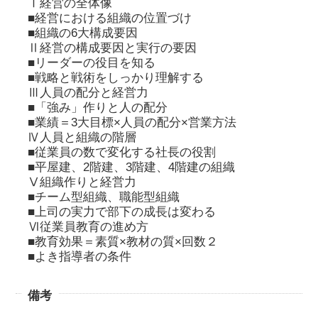
Ⅰ経営の全体像
■経営における組織の位置づけ
■組織の6大構成要因
Ⅱ経営の構成要因と実行の要因
■リーダーの役目を知る
■戦略と戦術をしっかり理解する
Ⅲ人員の配分と経営力
■「強み」作りと人の配分
■業績＝3大目標×人員の配分×営業方法
Ⅳ人員と組織の階層
■従業員の数で変化する社長の役割
■平屋建、2階建、3階建、4階建の組織
Ⅴ組織作りと経営力
■チーム型組織、職能型組織
■上司の実力で部下の成長は変わる
Ⅵ従業員教育の進め方
■教育効果＝素質×教材の質×回数２
■よき指導者の条件
備考