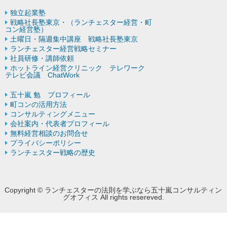
独立起業塾
戦略社長塾東京・（ランチェスター経営・町
コン経営塾）
土曜日・隔週集中講座 戦略社長塾東京
ランチェスター経営戦略セミナー
社員研修・講師依頼
ホットライン経営クリニック テレワーク
テレビ会議 ChatWork
五十嵐 勉 プロフィール
町コンの活用方法
コンサルティングメニュー
会社案内・代表者プロフィール
無料経営相談のお問合せ
プライバシーポリシー
ランチェスター戦略の歴史
Copyright © ランチェスターの法則を学ぶなら五十嵐コンサルティン
グオフィス All rights resereved.
Powered by DJCOM Inc.
モバイル
PC