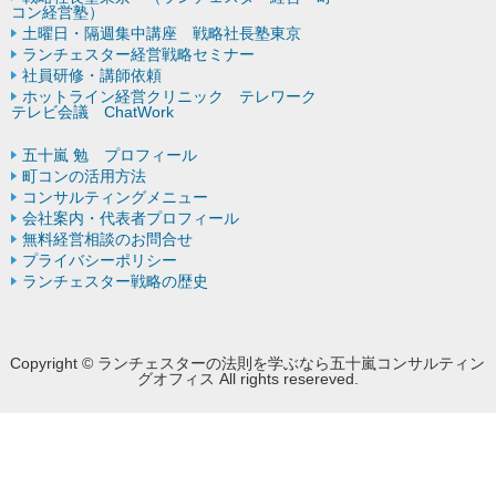
コン経営塾）
土曜日・隔週集中講座 戦略社長塾東京
ランチェスター経営戦略セミナー
社員研修・講師依頼
ホットライン経営クリニック テレワーク
テレビ会議 ChatWork
五十嵐 勉 プロフィール
町コンの活用方法
コンサルティングメニュー
会社案内・代表者プロフィール
無料経営相談のお問合せ
プライバシーポリシー
ランチェスター戦略の歴史
Copyright © ランチェスターの法則を学ぶなら五十嵐コンサルティン
グオフィス All rights resereved.
Powered by DJCOM Inc.
モバイル
PC