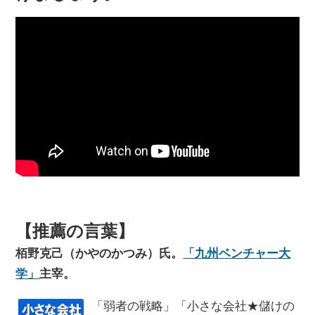
【推薦の言葉】
栢野克己（かやのかつみ）氏。
「九州ベンチャー大
学」
主宰。
「弱者の戦略」「小さな会社★儲けの