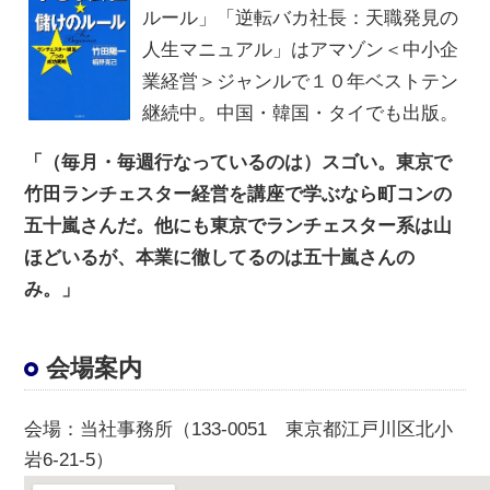
ルール」「逆転バカ社長：天職発見の
人生マニュアル」はアマゾン＜中小企
業経営＞ジャンルで１０年ベストテン
継続中。中国・韓国・タイでも出版。
「（毎月・毎週行なっているのは）スゴい。東京で
竹田ランチェスター経営を講座で学ぶなら町コンの
五十嵐さんだ。
他にも東京でランチェスター系は山
ほどいるが、本業に徹してるのは五十嵐さんの
み。」
会場案内
会場
：当社事務所（133-0051 東京都江戸川区北小
岩6-21-5）