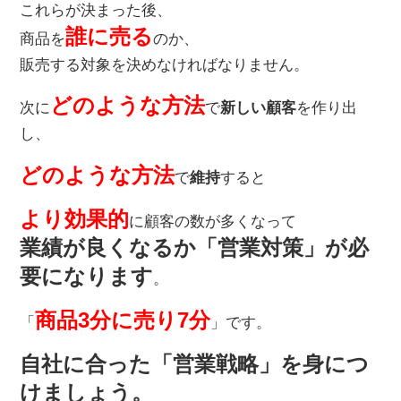
これらが決まった後、
誰に売る
商品を
のか、
販売する対象を決めなければなりません。
どのような方法
次に
で
新しい顧客
を作り出
し、
どのような方法
で
維持
すると
より効果的
に顧客の数が多くなって
業績が良くなるか「営業対策」が必
要になります
。
商品3分に売り7分
「
」です。
自社に合った「営業戦略」を身につ
けましょう。