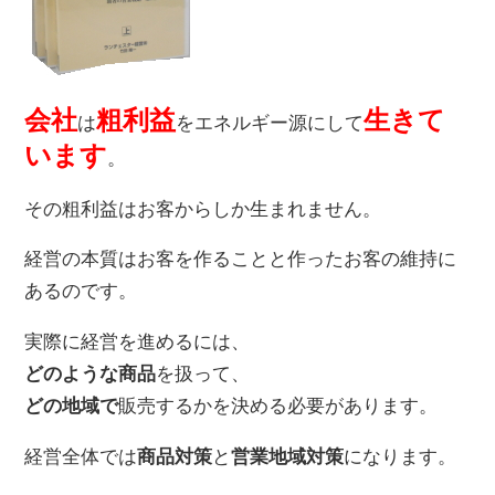
会社
粗利益
生きて
は
をエネルギー源にして
います
。
その粗利益はお客からしか生まれません。
経営の本質はお客を作ることと作ったお客の維持に
あるのです。
実際に経営を進めるには、
どのような商品
を扱って、
どの地域で
販売するかを決める必要があります。
経営全体では
商品対策
と
営業地域対策
になります。