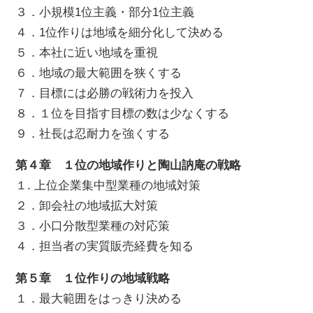
３．小規模1位主義・部分1位主義
４．1位作りは地域を細分化して決める
５．本社に近い地域を重視
６．地域の最大範囲を狭くする
７．目標には必勝の戦術力を投入
８．１位を目指す目標の数は少なくする
９．社長は忍耐力を強くする
第４章 １位の地域作りと陶山訥庵の戦略
１. 上位企業集中型業種の地域対策
２．卸会社の地域拡大対策
３．小口分散型業種の対応策
４．担当者の実質販売経費を知る
第５章 １位作りの地域戦略
１．最大範囲をはっきり決める