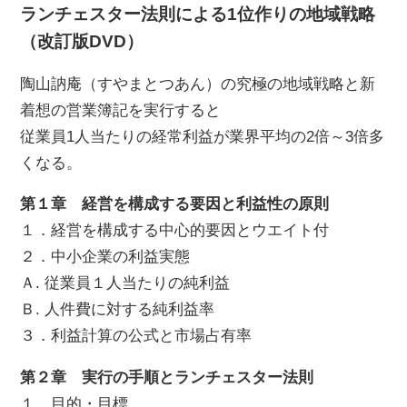
ランチェスター法則による1位作りの地域戦略
（改訂版DVD）
陶山訥庵（すやまとつあん）の究極の地域戦略と新
着想の営業簿記を実行すると
従業員1人当たりの経常利益が業界平均の2倍～3倍多
くなる。
第１章 経営を構成する要因と利益性の原則
１．経営を構成する中心的要因とウエイト付
２．中小企業の利益実態
Ａ. 従業員１人当たりの純利益
Ｂ. 人件費に対する純利益率
３．利益計算の公式と市場占有率
第２章 実行の手順とランチェスター法則
１．目的・目標