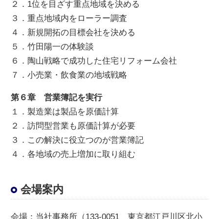
２．1位を目ざす重点地域を決める
３．重点地域内をローラー調査
４．新規開拓の目標会社を決める
５．竹田陽一の体験談
６．陶山戦略で成功した住宅リフォーム会社
７．小売業・飲食業の地域戦略
第６章 営業簿記を実行
１．製造業は製品を原価計算
２．訪問型営業も原価計算が必要
３．この解決に役立つのが営業簿記
４．各地域の売上増加に取り組む
会場案内
会場
：当社事務所（133-0051 東京都江戸川区北小