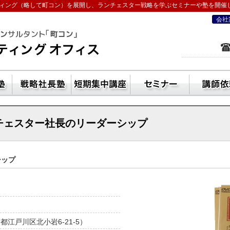
ィング（略して町コン）を展開し、ランチェスター戦略を学ぶセミナーや塾を開催
会社
を学ぶなら五十嵐コンサルティングオフ
ン活用方法
独立起業塾
戦略社長塾東京・（ランチェスター経
短期集中講座
セ
ンチェスター社長のリーダーシップ
シップ
京都江戸川区北小岩6-21-5）