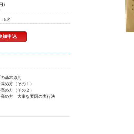
0円）
）
：5名
参加申込
プの基本原則
力の高め方（その１）
力の高め方（その２）
力の高め方 大事な要因の実行法