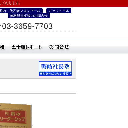
しております。
案内・代表者プロフィール
スケジュール
無料経営相談のお問合せ
ィス
03-3659-7703
営・町コン経営塾）
ミナー
社員研修・講師依頼
五十嵐レポート
無料経営相談のお