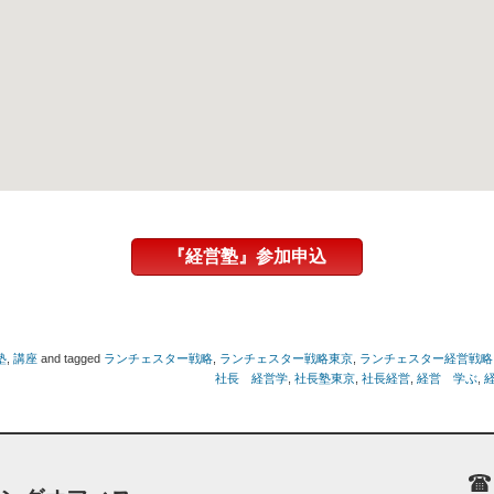
『経営塾』参加申込
塾
,
講座
and tagged
ランチェスター戦略
,
ランチェスター戦略東京
,
ランチェスター経営戦略
社長 経営学
,
社長塾東京
,
社長経営
,
経営 学ぶ
,