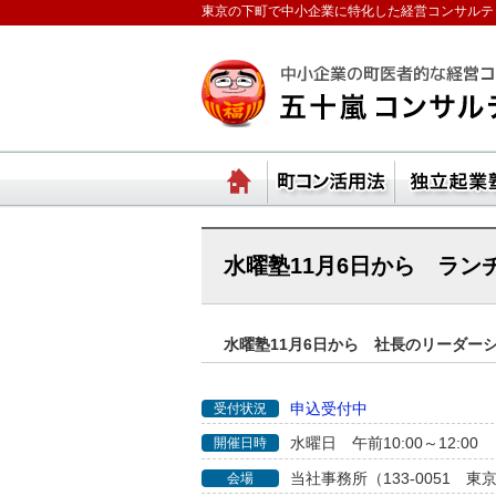
東京の下町で中小企業に特化した経営コンサルテ
ランチェスターの法則
ホーム
町コ
水曜塾11月6日から ラ
水曜塾11月6日から 社長のリーダー
申込受付中
受付状況
水曜日 午前10:00～12:00
開催日時
当社事務所（133-0051 東
会場