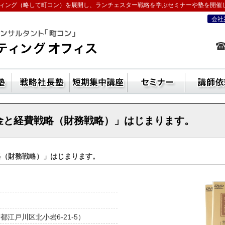
ィング（略して町コン）を展開し、ランチェスター戦略を学ぶセミナーや塾を開催
会社
を学ぶなら五十嵐コンサルティングオフ
ン活用方法
独立起業塾
戦略社長塾東京・（ランチェスター経
短期集中講座
セ
資金と経費戦略（財務戦略）」はじまります。
略（財務戦略）」はじまります。
京都江戸川区北小岩6-21-5）