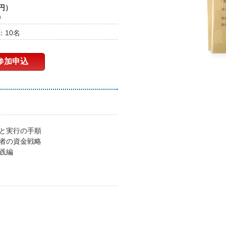
0円）
）
：10名
参加申込
因と実行の手順
弱者の資金戦略
実践編