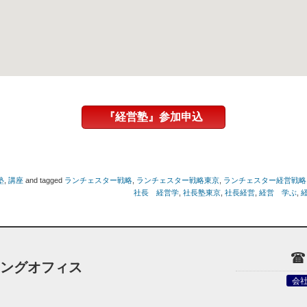
『経営塾』参加申込
塾
,
講座
and tagged
ランチェスター戦略
,
ランチェスター戦略東京
,
ランチェスター経営戦略
社長 経営学
,
社長塾東京
,
社長経営
,
経営 学ぶ
,
ィングオフィス
会