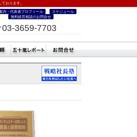
しております。
案内・代表者プロフィール
スケジュール
無料経営相談のお問合せ
ィス
03-3659-7703
営・町コン経営塾）
ミナー
社員研修・講師依頼
五十嵐レポート
無料経営相談のお