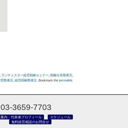
,
ランチェスター経営戦略セミナー
,
戦略社長塾東京
,
経営塾東京
,
経営戦略塾東京
. Bookmark the
permalink
.
03-3659-7703
社案内・代表者プロフィール
スケジュール
無料経営相談のお問合せ