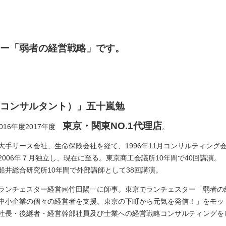
。
ー「弱者の経営戦略」です。
コンサルタント）」五十嵐勉
東京・関東NO.1代理店
016年度2017年度
。
大手リース会社、生命保
険会社を経て、1996年11月コンサルティング
2006年７月独立し、現在に至る。東京商工会議所10年間で40回講演。
船井総合研究所10年間で外部講師として38回講演。
ランチェスター経営㈱竹田陽一に師事。東京でランチェスター「弱者の
中小企業の個々の経営者を支援。東京の下町から元気を発信！」をモッ
社長・後継者・経営幹部社員及び士業への経営戦略コンサルティングを