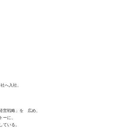
会社へ入社、
経営戦略」を 広め、
トーに、
している。