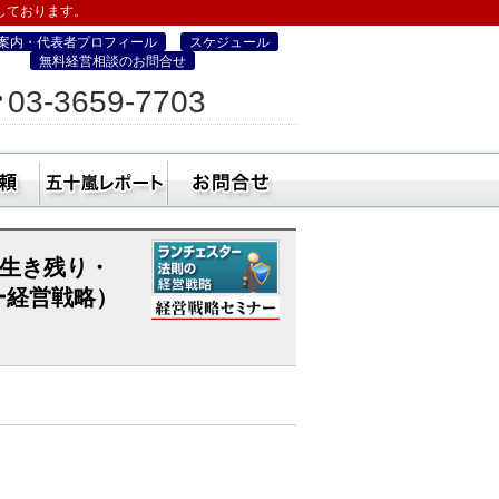
しております。
案内・代表者プロフィール
スケジュール
無料経営相談のお問合せ
ィス
03-3659-7703
営・町コン経営塾）
ミナー
社員研修・講師依頼
五十嵐レポート
無料経営相談のお
 生き残り・
ー経営戦略）