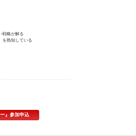
い戦略が解る
」を熟知している
ー』参加申込