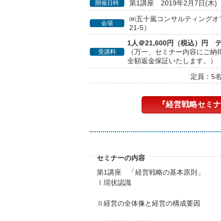
第1講座 2019年2月7日(木)
開催日時
㈱五十嵐コンサルティングオ
会場
21-5）
1人＠21,600円（税込）円 
（万一、セミナー内容にご納
受講料
全額返金保証いたします。）
定員：5
『経営戦略セミナ
セミナーの内容
第1講座 「経営戦略の基本原則」
Ⅰ現状認識
Ⅱ経営の全体像と経営の構成要因