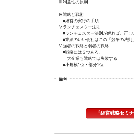
Ⅲ利益性の原則
Ⅳ戦略と戦術
■経営の実行の手順
Ⅴランチェスター法則
■ランチェスター法則が解れば、正し
■業績のいい会社はこの「競争の法則
Ⅵ強者の戦略と弱者の戦略
■戦略には２つある。
大企業も戦略では失敗する
■小規模1位・部分1位
備考
『経営戦略セミナ