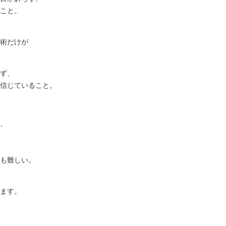
こと。
術だけが
ず、
信じていること。
、
も難しい。
ます。