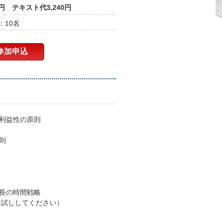
0円 テキスト代3,240円
：10名
参加申込
と利益性の原則
則
社長の時間戦略
お試ししてください）