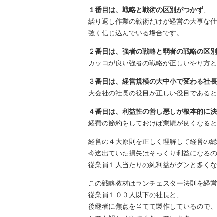
１番目は、戦略と戦術の区別がつかず
、
繰り返し作業の戦術だけが経営の大事な仕
強く信じ込んでいる場合です。
２番目は、強者の戦略と弱者の戦略の区別
カッコが良い強者の戦略が正しいやり方と
３番目は、経営規模の大中小で変わる社長
大会社の社長の役目が正しい役目であると
４番目は、利益性の善し悪しが根本的に決
経費の節約をしておけば業績が良くなると
経営の４大原則を正しく理解して経営の総
今迄出ていた損失はそっくり利益になるの
従業員１人当たりの純利益がグンと多くな
この戦略教材はランチェスター法則を経営
従業員１００人以下の社長と、
後継者に焦点を当てて製作しているので、