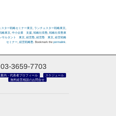
ェスター戦略セミナー東京
,
ランチェスター戦略東京
,
戦略東京
,
中小企業 支援
,
戦略社長塾
,
戦略社長塾東
ンサルタント 東京
,
経営塾
,
経営塾 東京
,
経営戦略
セミナー
,
経営戦略塾
. Bookmark the
permalink
.
03-3659-7703
社案内・代表者プロフィール
スケジュール
無料経営相談のお問合せ