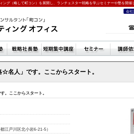
ィング（略して町コン）を展開し、ランチェスター戦略を学ぶセミナーや塾を開催
会社
を学ぶなら五十嵐コンサルティングオフ
ン活用方法
独立起業塾
戦略社長塾東京・（ランチェスター経
短期集中講座
セ
戦略☆名人」です。ここからスタート。
です。ここからスタート。
京都江戸川区北小岩6-21-5）