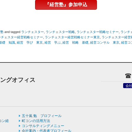
『経営塾』参加申込
営塾
and tagged
ランチェスター
,
ランチェスター戦略
,
ランチェスター戦略セミナー
,
ランチ
ンチェスター経営戦略セミナー
,
ランチェスター経営戦略セミナー東京
,
ランチェスター経営
基礎 知識
,
経営 学び 東京
,
経営 学ぶ
,
経営 戦略 基礎
,
経営コンサル 東京
,
経営コ
ィングオフィス
会
五十嵐 勉 プロフィール
コン経
町コンの活用方法
コンサルティングメニュー
会社案内・代表者プロフィール