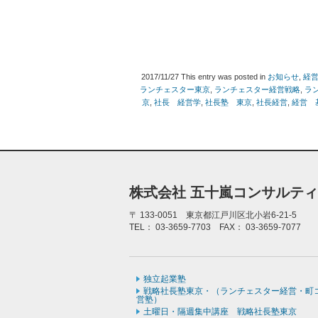
2017/11/27
This entry was posted in
お知らせ
,
経
ランチェスター東京
,
ランチェスター経営戦略
,
ラ
京
,
社長 経営学
,
社長塾 東京
,
社長経営
,
経営 
株式会社 五十嵐コンサルテ
〒
133-0051 東京都江戸川区北小岩6-21-5
TEL：
03-3659-7703
FAX：
03-3659-7077
独立起業塾
戦略社長塾東京・（ランチェスター経営・町
営塾）
土曜日・隔週集中講座 戦略社長塾東京