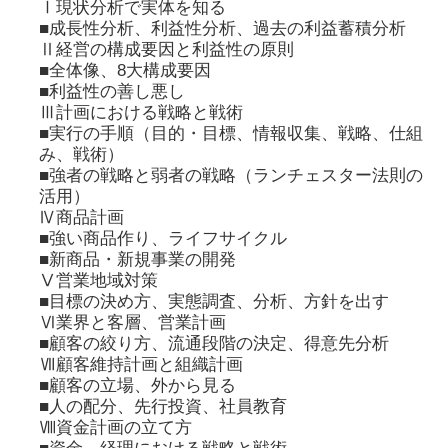
Ⅰ現状分析で実体を知る
■成長性分析、利益性分析、過去の利益蓄積分析
Ⅱ経営の構成要因と利益性の原則
■全体像、8大構成要因
■利益性の善し悪し
Ⅲ計画における戦略と戦術
■実行の手順（目的・目標、情報収集、戦略、仕組
み、戦術）
■強者の戦略と弱者の戦略（ランチェスター法則の
活用）
Ⅳ商品計画
■強い商品作り、ライフサイクル
■新商品・新規事業の開発
Ⅴ営業地域対策
■目標の決め方、実態調査、分析、方針を出す
Ⅵ業界と客層、営業計画
■顧客の絞り方、流通段階の決定、得意先分析
Ⅶ顧客維持計画と組織計画
■顧客の立場、外から見る
■人の配分、先行投資、社員教育
Ⅷ資金計画の立て方