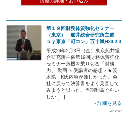
講座の詳細・お申込み
第１９回財務体質強化セミナー
（東京） 船井総合研究所主催
ｂｙ東京「町コン」五十嵐H24.2.3
平成24年2月3日（金）東京船井総
合研究所主催第19回財務体質強化
セミナー危機を乗り切る「財務
力」 動画 ＜受講者の感想＞★茨
木県 K氏内容が難しかった。会
社に戻って決算書をよく見直して
みようと思った。当期利益ぐらい
しか […]
詳細を見る
2012/2/7