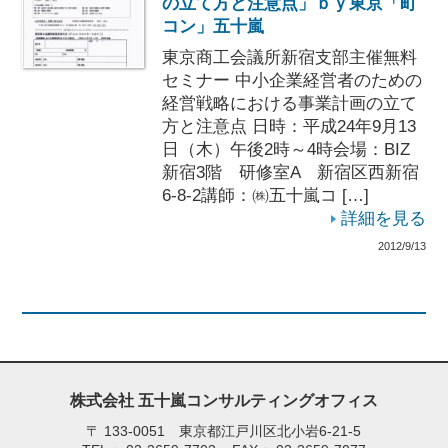
の立て方と注意点」ｂｙ東京「町
コン」五十嵐
東京商工会議所新宿支部主催無料
セミナー 中小企業経営者のための
経営戦略における事業計画の立て
方と注意点 日時：平成24年9月13
日（木）午後2時～4時会場：BIZ
新宿3階 研修室A 新宿区西新宿
6-8-2講師：㈱五十嵐コ […]
詳細を見る
2012/9/13
株式会社 五十嵐コンサルティングオフィス
〒
133-0051 東京都江戸川区北小岩6-21-5